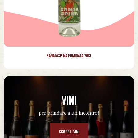
Sanataspina Fumigata 70cl
VINI
per brindare a un incontro!
SCOPRI I VINI