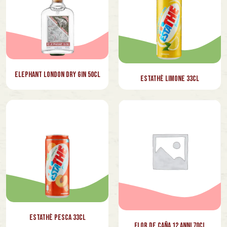
smokehead
Sorbole
Sparea
Spirito Nazionale
Elephant London Dry Gin 50cl
Estathè Limone 33cl
Suntory
Takamaka
Tanquery
Tio Pepe
Torre Zambra
Tripstillery
ukyo
Estathè Pesca 33cl
Flor de Caña 12 Anni 70cl