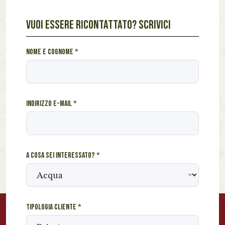
VUOI ESSERE RICONTATTATO? SCRIVICI
s
Nome e cognome
*
e
i
c
l
Indirizzo e-mail
*
i
e
n
t
e
A cosa sei interessato?
*
i
n
t
e
r
Tipologia cliente
*
e
s