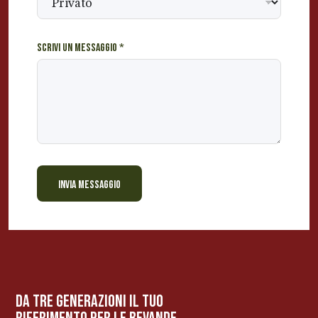
s
a
t
Scrivi un messaggio
*
o
?
INVIA MESSAGGIO
BEVANDE PERINO
AP
Online ora
da tre generazioni il tuo