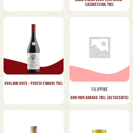
Pian della Mussa
Casavecchia 70cl
Picaflor
PiùCinque
Poggio Maestrino
Portofino
Red Bull
San Bernardo
San Simone
Dogliani Docg – Poderi Einaudi 75cl
Filippine
Santa Teresa
Don Papa Baroko 70cl (astucciato)
Santaspina
Schweppes
Selvatico