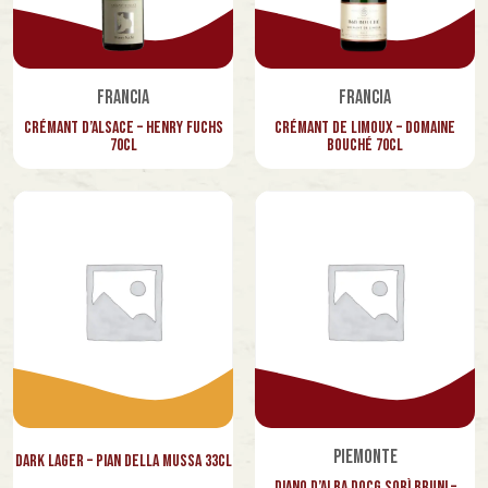
Lurisia
Mancino
Francia
Francia
Martin Miller's
Crémant d’Alsace – Henry Fuchs
Crémant de Limoux – Domaine
70cl
Bouché 70cl
Mc Connell's
Mikolasch
Monkey
Nino Gandolfo
Nobushi
Oyster Gin
Pacini
Papa Borracho
Piemonte
Dark Lager – Pian della Mussa 33cl
Diano d’Alba DOCG Sorì Bruni –