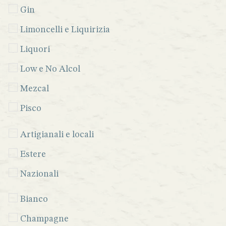
Gin
Limoncelli e Liquirizia
Liquori
Low e No Alcol
Mezcal
Pisco
Rum
Artigianali e locali
Sciroppi
Estere
Sherry
Nazionali
Tequila
Bianco
Vermouth
Champagne