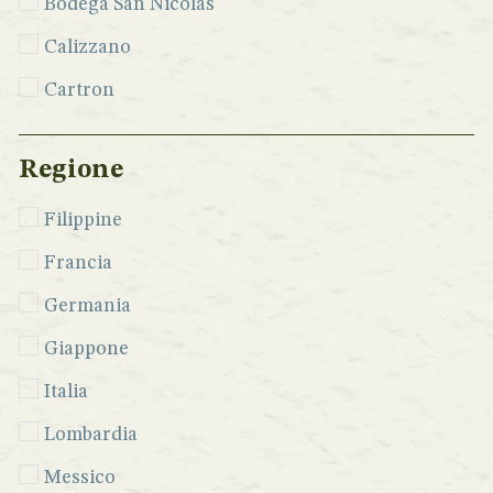
Bodega San Nicolás
Calizzano
Cartron
Casavecchia
Regione
Cascina Vengore
Centinari
Filippine
Cimmaron
Francia
Clase Azul
Germania
Del Maguey
Giappone
Del Professore
Italia
Diplomatico
Lombardia
Distillering
Messico