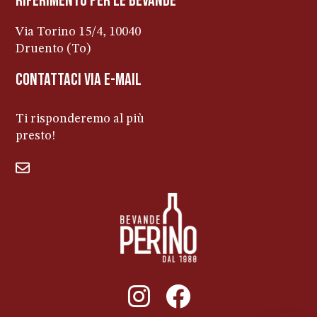
riferimento per le bevanDe
Via Torino 15/4, 10040
Druento (To)
contattaci via e-mail
Ti risponderemo al più
presto!
bevandeperino@libero.it
011ENTERPRISE.COM