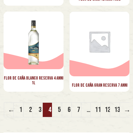
Val d'Oca
Valdôtaine
Valmora
Vecchio Magazzino Doganale
Vilarnau
Votanikon
Yuntaku
Flor de Caña Blanco Reserva 4 Anni
1l
Zacapa
Flor de Caña Gran Reserva 7 Anni
←
1
2
3
4
5
6
7
…
11
12
13
→