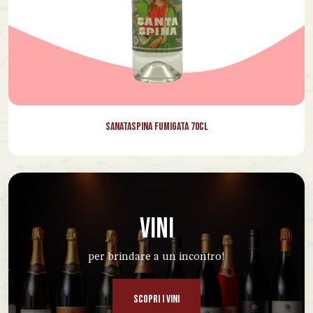
Sanataspina Fumigata 70cl
VINI
per brindare a un incontro!
SCOPRI I VINI