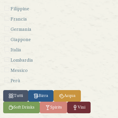
Filippine
Francia
Germania
Giappone
Italia
Lombardia
Messico
Perù
Seychelles
Tutti
Birra
Acqua
Sicilia
Soft Drinks
Spirits
Vini
Spagna