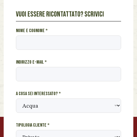
VUOI ESSERE RICONTATTATO? SCRIVICI
c
Nome e cognome
*
l
i
e
n
Indirizzo e-mail
*
t
e
*
u
n
A cosa sei interessato?
*
Tipologia cliente
*