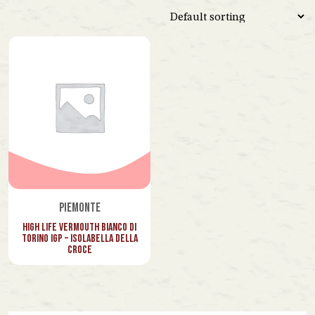
Venezuela
Vietnam
Lazio
Marche
Piemonte
Toscana
Veneto
Piemonte
High Life Vermouth Bianco di
Torino IGP – Isolabella della
Croce