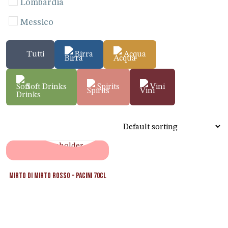
Lombardia
Messico
Perù
Tutti
Birra
Acqua
Seychelles
Sicilia
Soft Drinks
Spirits
Vini
Spagna
Venezuela
Vietnam
Lazio
Mirto di Mirto Rosso – Pacini 70cl
Marche
Piemonte
Toscana