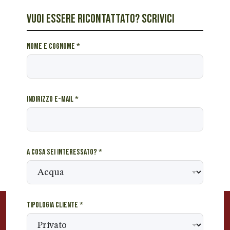
Veneto
VUOI ESSERE RICONTATTATO? SCRIVICI
c
Nome e cognome
*
o
g
n
o
Indirizzo e-mail
*
m
e
*
s
e
A cosa sei interessato?
*
i
Tipologia cliente
*