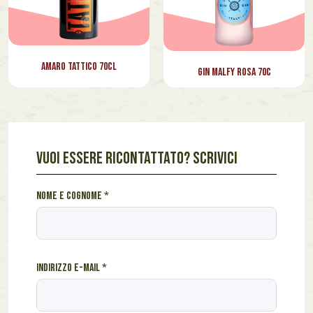
Amaro Tattico 70cl
Gin Malfy Rosa 70c
VUOI ESSERE RICONTATTATO? SCRIVICI
I
Nome e cognome
*
n
d
i
r
Indirizzo e-mail
*
i
z
z