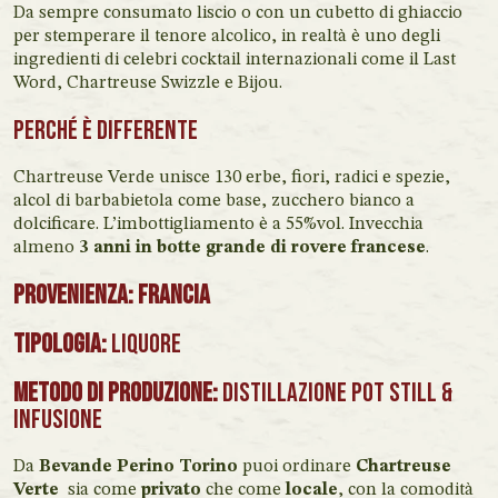
Da sempre consumato liscio o con un cubetto di ghiaccio
per stemperare il tenore alcolico, in realtà è uno degli
ingredienti di celebri cocktail internazionali come il Last
Word, Chartreuse Swizzle e Bijou.
Perché è differente
Chartreuse Verde unisce 130 erbe, fiori, radici e spezie,
alcol di barbabietola come base, zucchero bianco a
dolcificare. L’imbottigliamento è a 55%vol. Invecchia
almeno
3 anni in botte grande di rovere francese
.
Provenienza: Francia
Tipologia:
Liquore
Metodo di produzione:
Distillazione Pot Still &
Infusione
Da
Bevande Perino Torino
puoi ordinare
Chartreuse
Verte
sia come
privato
che come
locale
, con la comodità