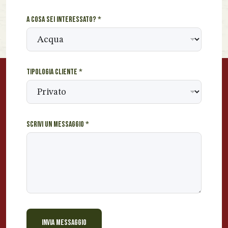
o
c
A cosa sei interessato?
*
o
g
n
o
m
Tipologia cliente
*
e
c
l
i
e
Scrivi un messaggio
*
n
t
e
INVIA MESSAGGIO