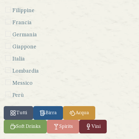
Filippine
Francia
Germania
Giappone
Italia
Lombardia
Messico
Perù
Seychelles
Tutti
Birra
Acqua
Sicilia
Soft Drinks
Spirits
Vini
Spagna