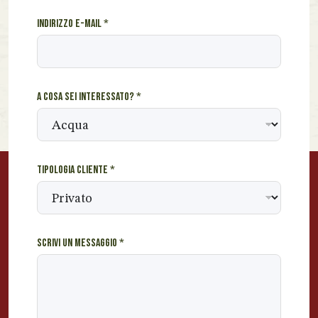
a
Indirizzo e-mail
*
g
g
i
o
*
A cosa sei interessato?
*
i
n
t
e
r
Tipologia cliente
*
e
s
s
a
t
Scrivi un messaggio
*
o
?