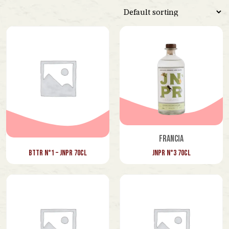
Venezuela
Vietnam
Lazio
Marche
Piemonte
Toscana
Veneto
Francia
JNPR N°3 70cl
BTTR N°1 – JNPR 70cl