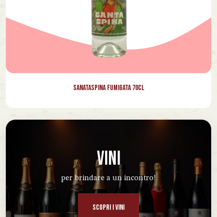
Sanataspina Fumigata 70cl
VINI
per brindare a un incontro!
SCOPRI I VINI