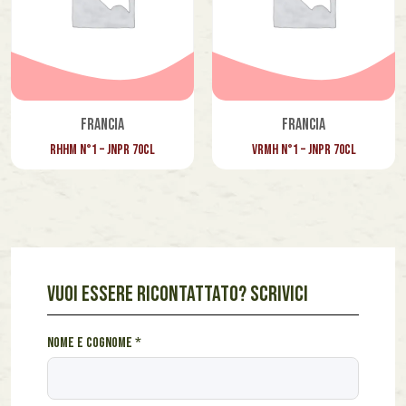
Francia
Francia
RHHM N°1 – JNPR 70cl
VRMH N°1 – JNPR 70cl
VUOI ESSERE RICONTATTATO? SCRIVICI
m
Nome e cognome
*
e
s
s