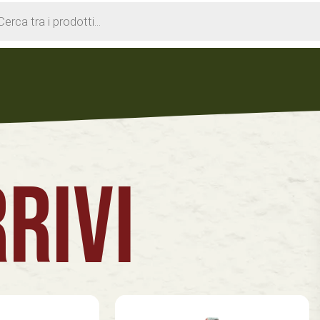
cts
h
RIVI