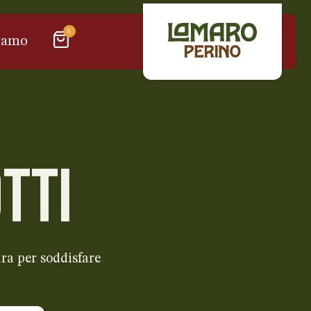
0
iamo
TTI
ra per soddisfare