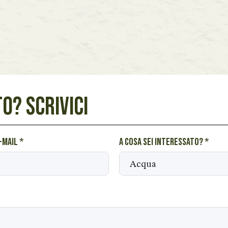
O? SCRIVICI
e-mail
*
A cosa sei interessato?
*