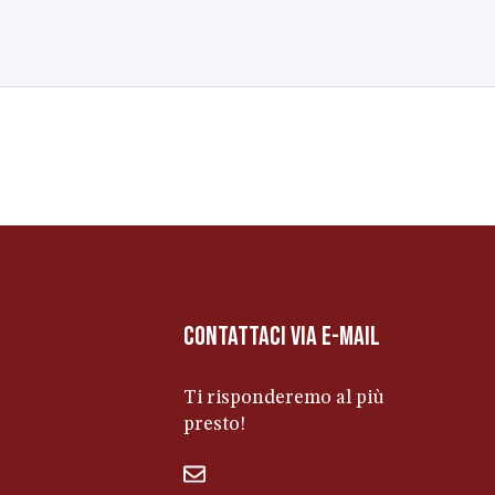
contattaci via e-mail
Ti risponderemo al più
presto!
bevandeperino@libero.it