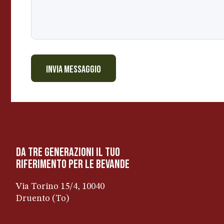
t
e
r
e
s
INVIA MESSAGGIO
s
a
t
o
?
da tre generazioni il tuo
riferimento per le bevanDe
Via Torino 15/4, 10040
Druento (To)