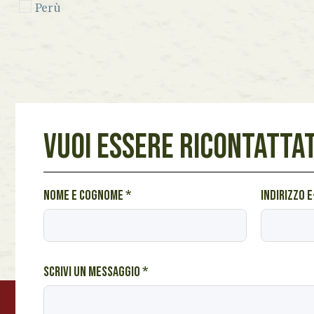
Perù
Seychelles
Sicilia
Spagna
Venezuela
VUOI ESSERE RICONTATTAT
Vietnam
Lazio
N
Nome e cognome
*
Indirizzo 
Marche
o
Piemonte
m
e
Toscana
e
Scrivi un messaggio
*
Veneto
i
n