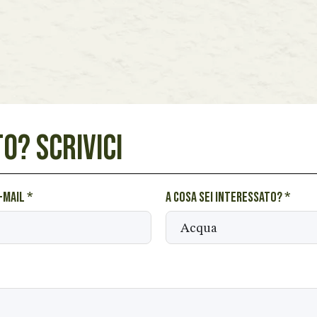
O? SCRIVICI
e-mail
*
A cosa sei interessato?
*