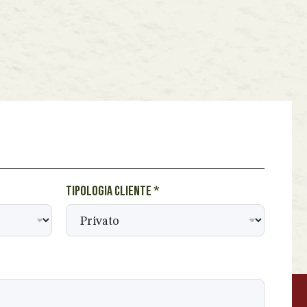
Tipologia cliente
*
BEVANDE PERINO
AP
Online ora