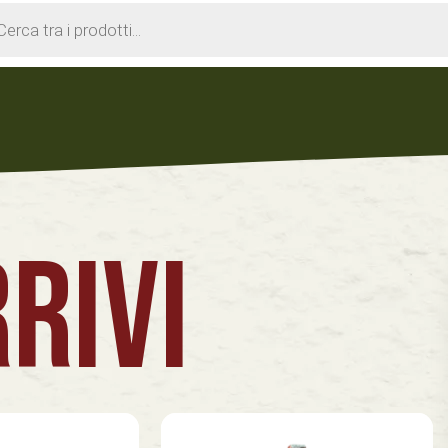
cts
h
RIVI