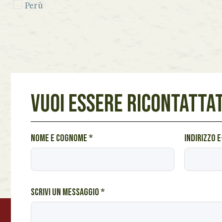
Perù
Seychelles
Sicilia
Spagna
Venezuela
VUOI ESSERE RICONTATTAT
Vietnam
Lazio
s
Nome e cognome
*
Indirizzo 
Marche
e
Piemonte
i
u
Toscana
n
Scrivi un messaggio
*
Veneto
e