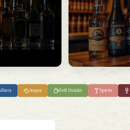
Birra
Acqua
Soft Drinks
Spirits