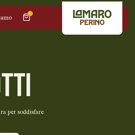
0
iamo
TTI
ra per soddisfare