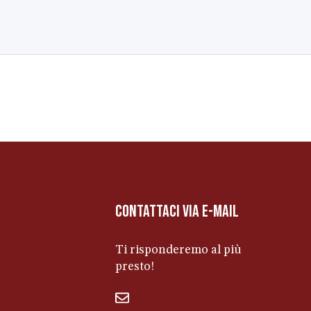
contattaci via e-mail
Ti risponderemo al più
presto!
bevandeperino@libero.it