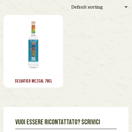
Spagna
Venezuela
Vietnam
Lazio
Marche
Piemonte
Toscana
Selvatico Mezcal 70cl
Veneto
VUOI ESSERE RICONTATTATO? SCRIVICI