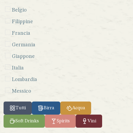
Belgio
Filippine
Francia
Germania
Giappone
Italia
Lombardia
Messico
Perù
Tutti
Birra
Acqua
Seychelles
Soft Drinks
Spirits
Vini
Sicilia