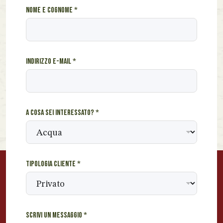
e
Nome e cognome
*
-
m
a
i
Indirizzo e-mail
*
l
*
e
-
m
A cosa sei interessato?
*
a
i
l
Tipologia cliente
*
Scrivi un messaggio
*