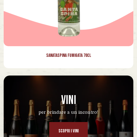
Sanataspina Fumigata 70cl
VINI
per brindare a un incontro!
SCOPRI I VINI