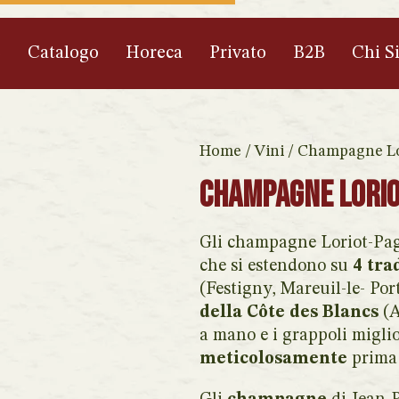
e
Catalogo
Horeca
Privato
B2B
Chi S
Home
/
Vini
/ Champagne Lo
Champagne Lorio
Gli champagne Loriot-Page
che si estendono su
4 tra
(Festigny, Mareuil-le- Por
della Côte des Blancs
(A
a mano e i grappoli migl
meticolosamente
prima 