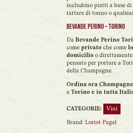
includono piatti a base d
tartare di tonno o qualsias
Bevande Perino – Torino
Da
Bevande Perino Tor
come
privato
che come
l
domicilio
o direttamente
pensato per portare a Tor
della Champagne.
Ordina ora Champagne 
a
Torino e in tutta Itali
CATEGORIE:
Vini
Brand:
Loriot-Pagel