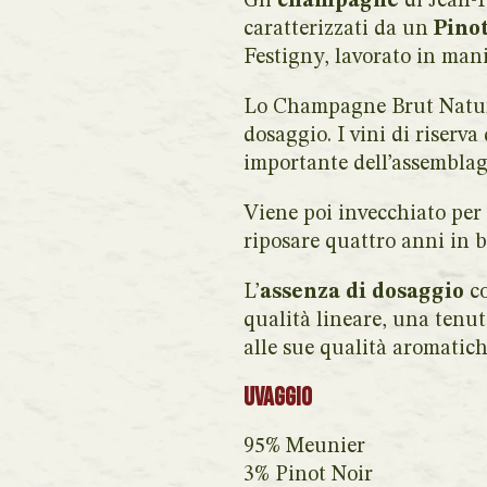
Gli
champagne
di Jean-
caratterizzati da un
Pino
Festigny, lavorato in mani
Lo Champagne Brut Nature
dosaggio. I vini di riserv
importante dell’assemblag
Viene poi invecchiato per 
riposare quattro anni in b
L’
assenza di dosaggio
co
qualità lineare, una tenu
alle sue qualità aromatich
Uvaggio
95% Meunier
3% Pinot Noir