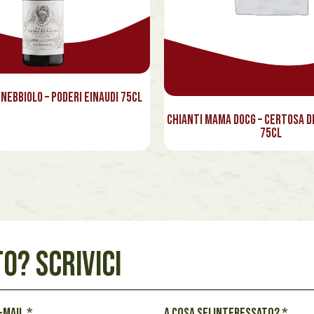
Nebbiolo – Poderi Einaudi 75cl
Chianti Mama Docg – Certosa d
75cl
O? SCRIVICI
e-mail
*
A cosa sei interessato?
*