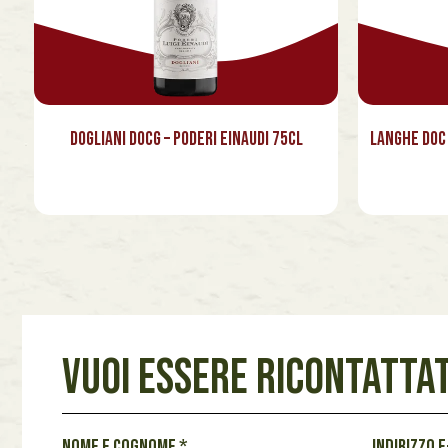
Dogliani Docg – Poderi Einaudi 75cl
Langhe Doc 
VUOI ESSERE RICONTATTAT
N
Nome e cognome
*
Indirizzo 