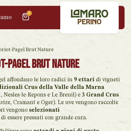
0
iamo
riot-Pagel Brut Nature
t-Pagel Brut Nature
l affondano le loro radici in
9 ettari
di vigneti
dizionali Crus della
Valle della Marna
t, Nesles-le-Repons e Le Breuil) e
3 Grand Crus
vize, Cramant e Oger). Le uve vengono raccolte
iori vengono
selezionati
di essere pressati con grande cura.