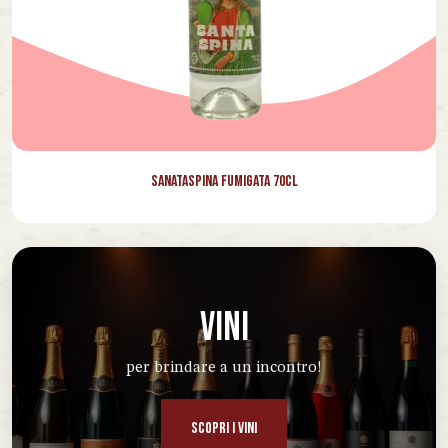
Sanataspina Fumigata 70cl
VINI
per brindare a un incontro!
SCOPRI I VINI