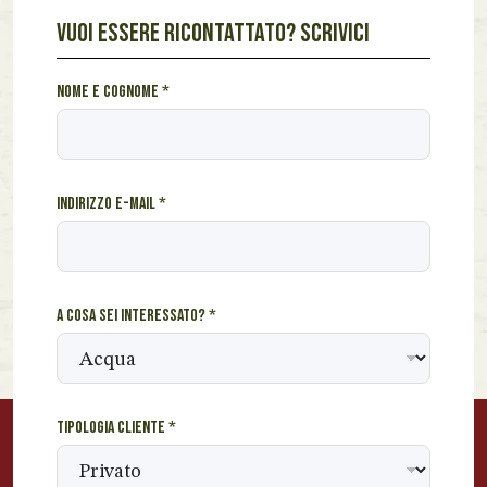
VUOI ESSERE RICONTATTATO? SCRIVICI
u
Nome e cognome
*
n
s
e
i
Indirizzo e-mail
*
T
i
p
o
l
A cosa sei interessato?
*
o
g
i
a
Tipologia cliente
*