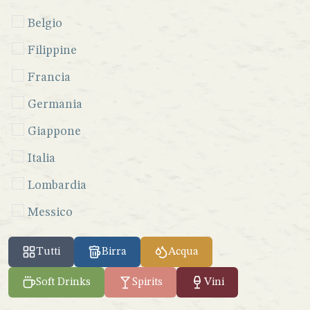
Belgio
Filippine
Francia
Germania
Giappone
Italia
Lombardia
Messico
Perù
Tutti
Birra
Acqua
Seychelles
Soft Drinks
Spirits
Vini
Sicilia