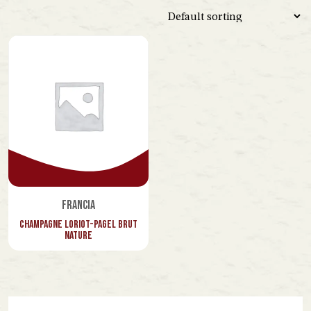
Spagna
Venezuela
Vietnam
Lazio
Marche
Piemonte
Toscana
Veneto
Francia
Champagne Loriot-Pagel Brut
Nature