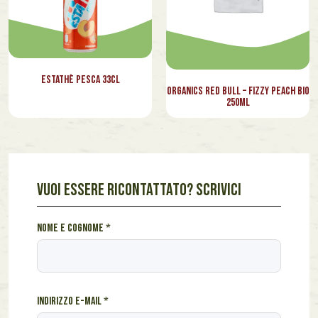
Estathè Pesca 33cl
Organics Red Bull – Fizzy Peach Bio
250ml
VUOI ESSERE RICONTATTATO? SCRIVICI
N
Nome e cognome
*
o
m
e
*
Indirizzo e-mail
*
A