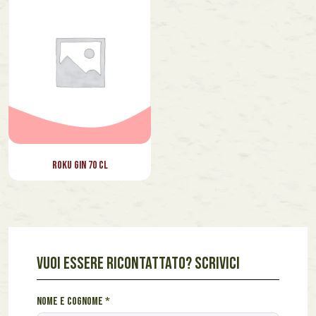
Lazio
Marche
Piemonte
Toscana
Veneto
Roku Gin 70 cl
VUOI ESSERE RICONTATTATO? SCRIVICI
c
Nome e cognome
*