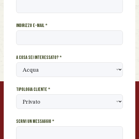
o
g
n
o
Indirizzo e-mail
*
m
e
S
c
r
A cosa sei interessato?
*
i
v
i
e
Tipologia cliente
*
Scrivi un messaggio
*