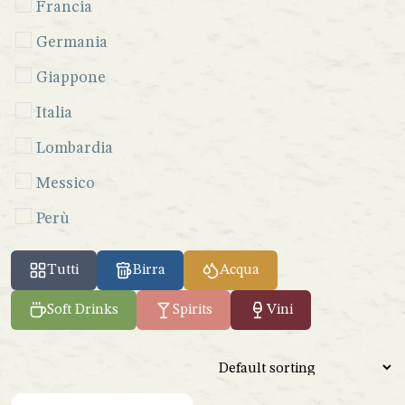
Francia
Germania
Giappone
Italia
Lombardia
Messico
Perù
Seychelles
Tutti
Birra
Acqua
Sicilia
Soft Drinks
Spirits
Vini
Spagna
Venezuela
Vietnam