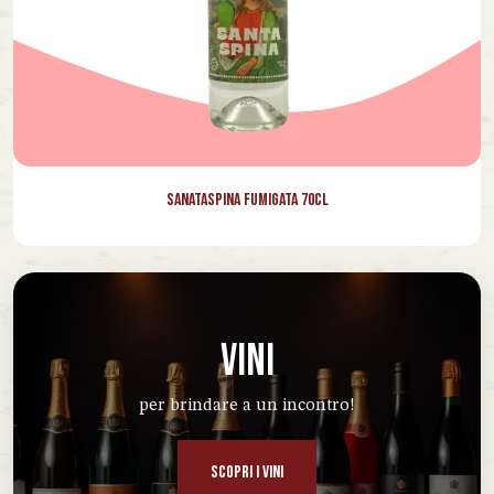
Sanataspina Fumigata 70cl
VINI
per brindare a un incontro!
SCOPRI I VINI