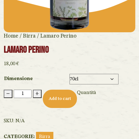
Home
/
Birra
/ Lamaro Perino
Lamaro Perino
18,00
€
Dimensione
Lamaro
Quantità
−
+
Perino
Add to cart
quantity
SKU:
N/A
CATEGORIE:
Birra