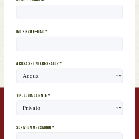
A
u
n
Indirizzo e-mail
*
A cosa sei interessato?
*
Tipologia cliente
*
Scrivi un messaggio
*