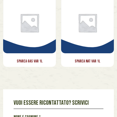
Vietnam
Lazio
Marche
Piemonte
Toscana
Veneto
Sparea Gas Var 1l
Sparea Nat Var 1l
VUOI ESSERE RICONTATTATO? SCRIVICI
*
Nome e cognome
*