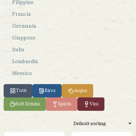
Filippine
Francia
Germania
Giappone
Italia
Lombardia
Messico
Perù
Tutti
Birra
Acqua
Seychelles
Soft Drinks
Spirits
Vini
Sicilia
Spagna
Venezuela