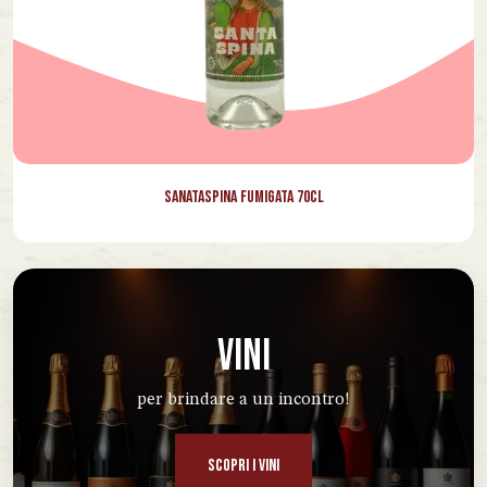
Sanataspina Fumigata 70cl
VINI
per brindare a un incontro!
SCOPRI I VINI