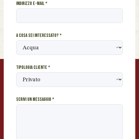
Indirizzo e-mail
*
s
s
a
g
g
A cosa sei interessato?
*
i
o
u
n
Tipologia cliente
*
Scrivi un messaggio
*