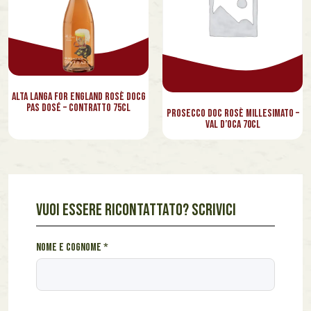
Alta Langa For England Rosè Docg
Pas Dosé – Contratto 75cl
Prosecco Doc Rosè Millesimato –
Val d’Oca 70cl
VUOI ESSERE RICONTATTATO? SCRIVICI
s
Nome e cognome
*
e
i
m
e