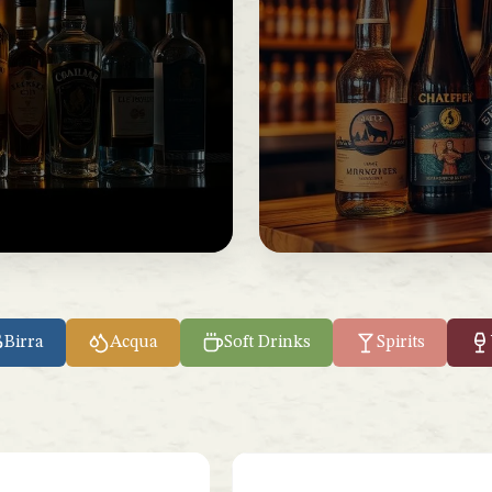
Birra
Acqua
Soft Drinks
Spirits