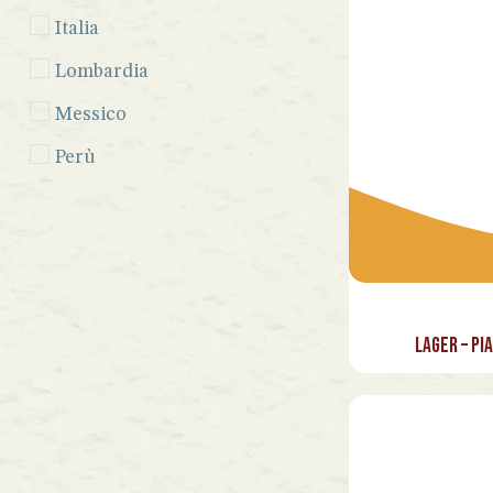
Italia
Lombardia
Messico
Perù
Seychelles
Sicilia
Spagna
Venezuela
Lager – Pi
Vietnam
Lazio
Marche