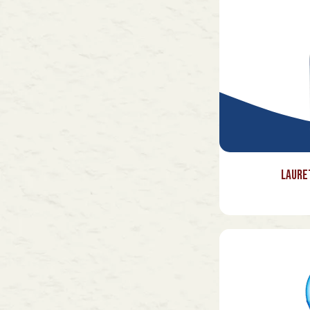
Piemonte
Toscana
Veneto
Laure