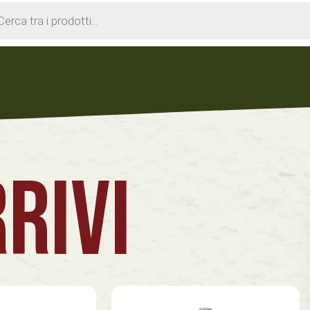
cts
h
RIVI