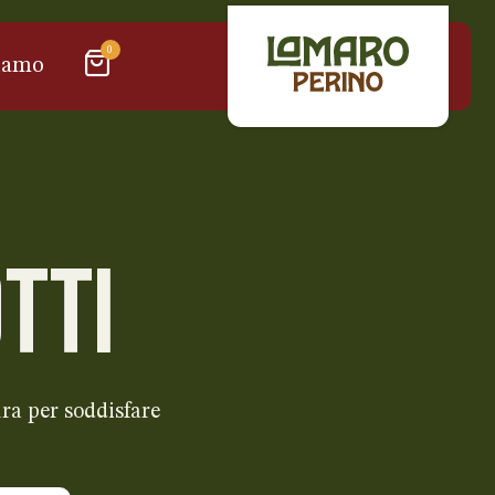
0
iamo
TTI
ra per soddisfare