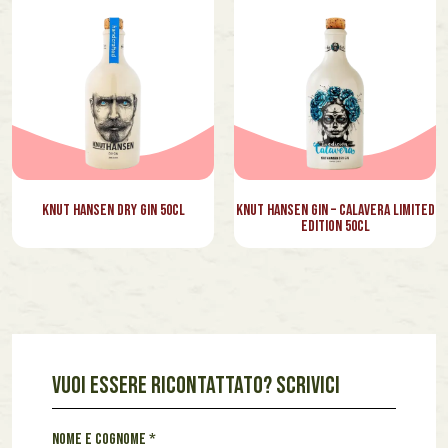
Vietnam
Lazio
Marche
Piemonte
Toscana
Knut Hansen Dry Gin 50cl
Knut Hansen Gin – Calavera Limited
Veneto
Edition 50cl
VUOI ESSERE RICONTATTATO? SCRIVICI
A
Nome e cognome
*