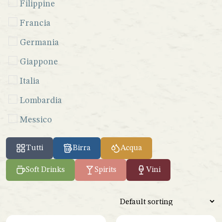
Filippine
Francia
Germania
Giappone
Italia
Lombardia
Messico
Perù
Tutti
Birra
Acqua
Seychelles
Soft Drinks
Spirits
Vini
Sicilia
Spagna
Venezuela