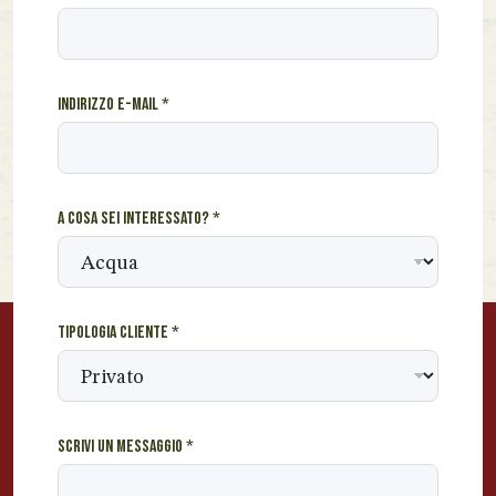
c
l
i
e
Indirizzo e-mail
*
n
t
e
e
A cosa sei interessato?
*
Tipologia cliente
*
Scrivi un messaggio
*