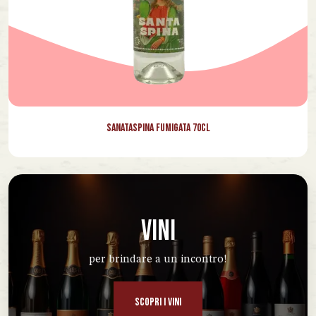
Sanataspina Fumigata 70cl
VINI
per brindare a un incontro!
SCOPRI I VINI