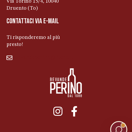
Via Torino 15/4, 10040
Druento (To)
contattaci via e-mail
Ti risponderemo al più
presto!
bevandeperino@libero.it
011ENTERPRISE.COM