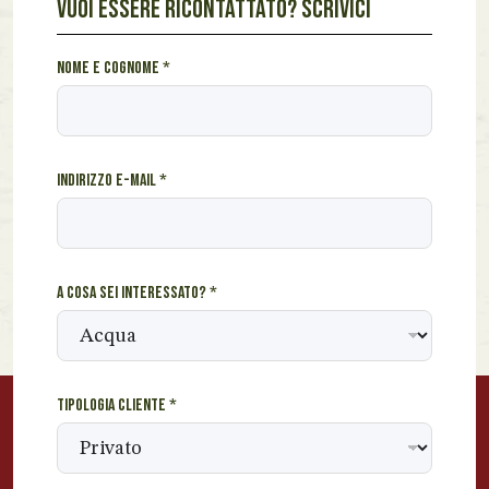
VUOI ESSERE RICONTATTATO? SCRIVICI
N
Nome e cognome
*
o
m
e
i
Indirizzo e-mail
*
n
t
e
r
e
A cosa sei interessato?
*
s
s
a
t
o
Tipologia cliente
*
?
i
n
t