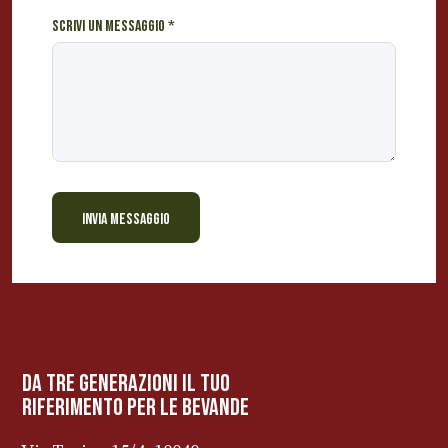
e
Scrivi un messaggio
*
r
e
s
s
a
t
o
?
INVIA MESSAGGIO
BEVANDE PERINO
AP
Online ora
da tre generazioni il tuo
riferimento per le bevanDe