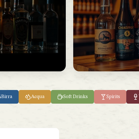
Birra
Acqua
Soft Drinks
Spirits