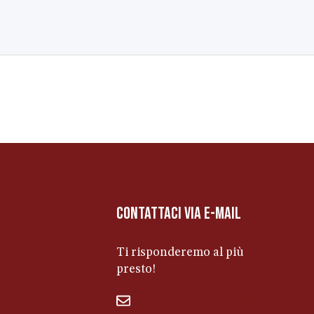
contattaci via e-mail
Ti risponderemo al più
presto!
bevandeperino@libero.it