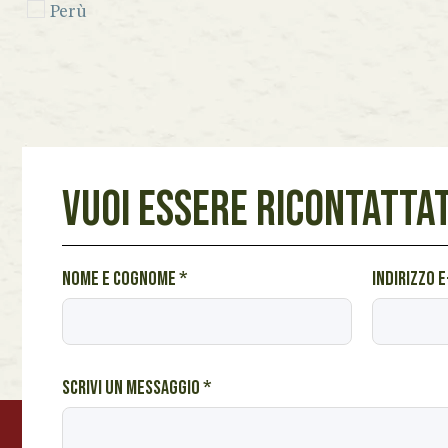
Perù
Seychelles
Sicilia
Spagna
Venezuela
VUOI ESSERE RICONTATTAT
Vietnam
Lazio
s
Nome e cognome
*
Indirizzo 
Marche
e
Piemonte
i
N
Toscana
o
Scrivi un messaggio
*
Veneto
m
e