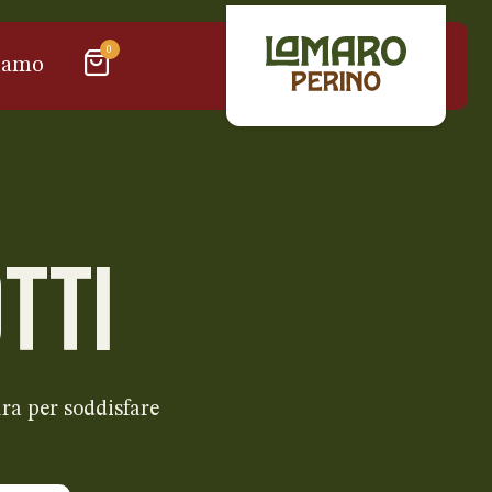
0
iamo
TTI
ra per soddisfare