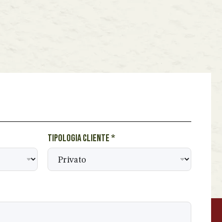
Tipologia cliente
*
BEVANDE PERINO
AP
Online ora