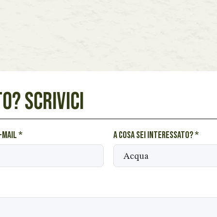
O? SCRIVICI
e-mail
*
A cosa sei interessato?
*