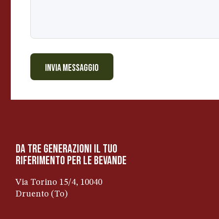
c
o
s
a
INVIA MESSAGGIO
da tre generazioni il tuo
riferimento per le bevanDe
Via Torino 15/4, 10040
Druento (To)