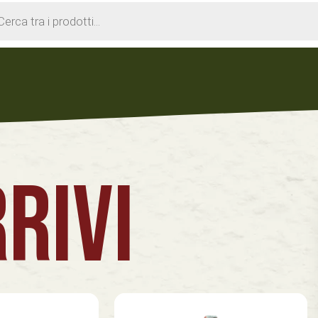
cts
h
RIVI