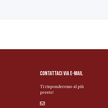
contattaci via e-mail
Ti risponderemo al più
presto!
bevandeperino@libero.it