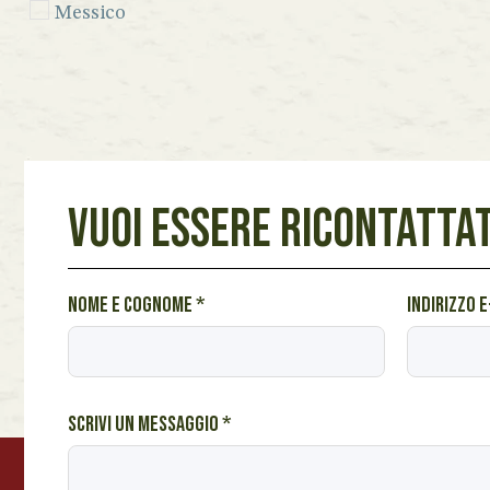
Messico
Perù
Seychelles
Sicilia
Spagna
VUOI ESSERE RICONTATTAT
Venezuela
Vietnam
A
Nome e cognome
*
Indirizzo 
Lazio
*
Marche
*
Piemonte
Scrivi un messaggio
*
Toscana
Veneto