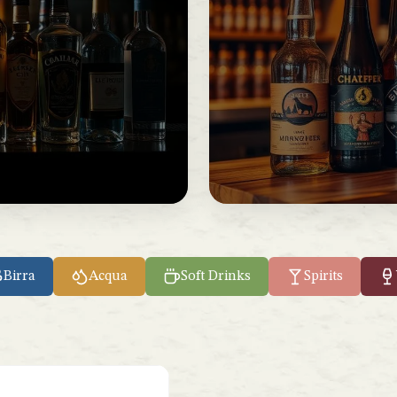
Birra
Acqua
Soft Drinks
Spirits