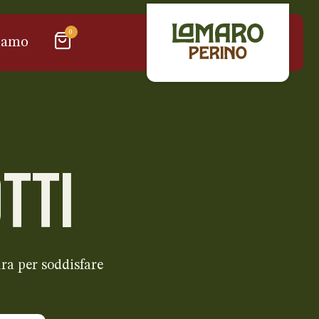
0
iamo
TTI
ra per soddisfare