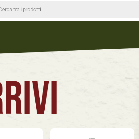
cts
h
RIVI