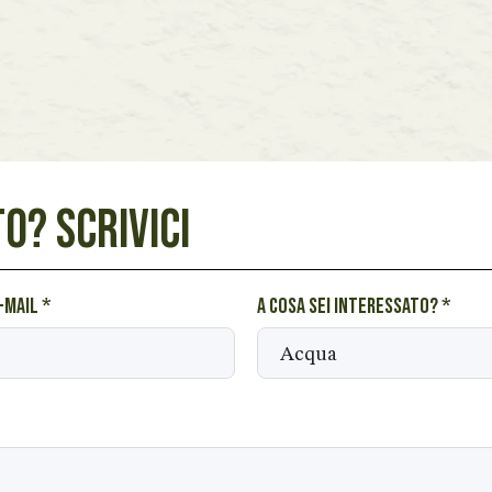
O? SCRIVICI
e-mail
*
A cosa sei interessato?
*