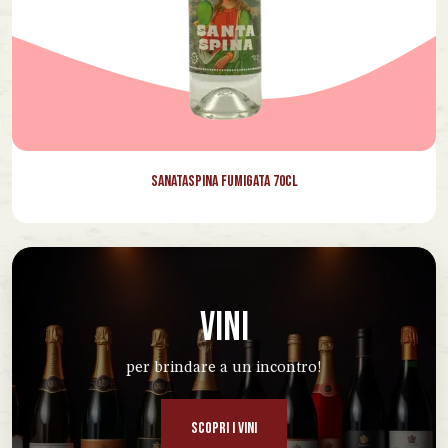
Sanataspina Fumigata 70cl
VINI
per brindare a un incontro!
SCOPRI I VINI