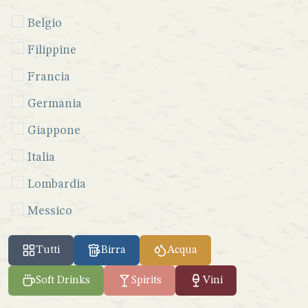
Belgio
Filippine
Francia
Germania
Giappone
Italia
Lombardia
Messico
Perù
Tutti
Birra
Acqua
Seychelles
Soft Drinks
Spirits
Vini
Sicilia