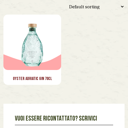
Spagna
Venezuela
Vietnam
Lazio
Marche
Piemonte
Toscana
Oyster Adriatic Gin 70cl
Veneto
VUOI ESSERE RICONTATTATO? SCRIVICI