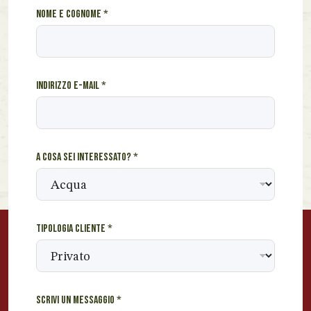
c
Nome e cognome
*
l
i
e
n
Indirizzo e-mail
*
t
e
I
n
d
A cosa sei interessato?
*
i
r
i
z
z
Tipologia cliente
*
o
e
Scrivi un messaggio
*