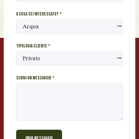
i
r
A cosa sei interessato?
*
i
z
z
o
Tipologia cliente
*
Scrivi un messaggio
*
INVIA MESSAGGIO