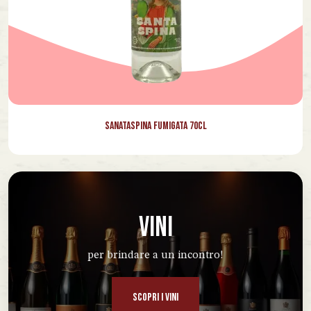
Sanataspina Fumigata 70cl
VINI
per brindare a un incontro!
SCOPRI I VINI