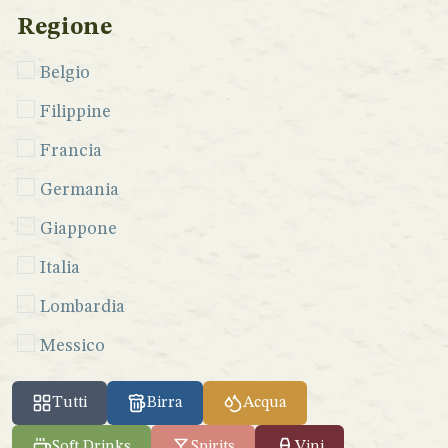
Regione
Belgio
Filippine
Francia
Germania
Giappone
Italia
Lombardia
Messico
Perù
Tutti
Birra
Acqua
Seychelles
Soft Drinks
Spirits
Vini