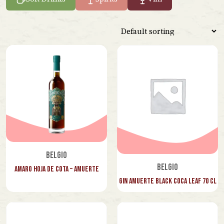
Sicilia
Spagna
Venezuela
Vietnam
Lazio
Marche
Piemonte
Toscana
Belgio
Veneto
Belgio
Amaro Hoja de Cota – Amuerte
Gin Amuerte Black Coca Leaf 70 cl