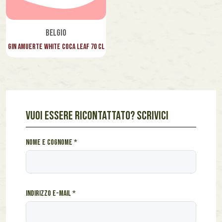
Belgio
Gin Amuerte White Coca Leaf 70 cl
VUOI ESSERE RICONTATTATO? SCRIVICI
c
Nome e cognome
*
o
s
a
*
Indirizzo e-mail
*
I
n
d