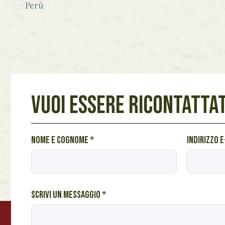
Perù
Seychelles
Sicilia
Spagna
Venezuela
VUOI ESSERE RICONTATTAT
Vietnam
Lazio
u
Nome e cognome
*
Indirizzo 
Marche
n
Piemonte
S
c
Toscana
r
Scrivi un messaggio
*
Veneto
i
v