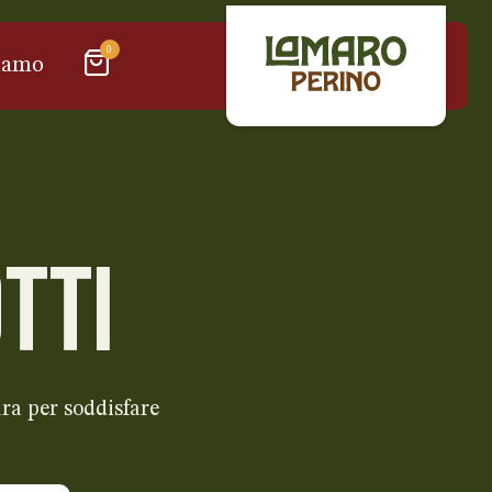
0
iamo
TTI
ra per soddisfare