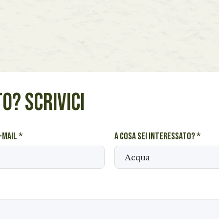
O? SCRIVICI
e-mail
*
A cosa sei interessato?
*