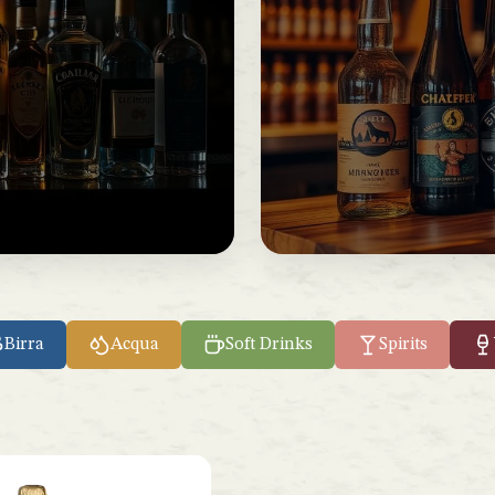
Birra
Acqua
Soft Drinks
Spirits