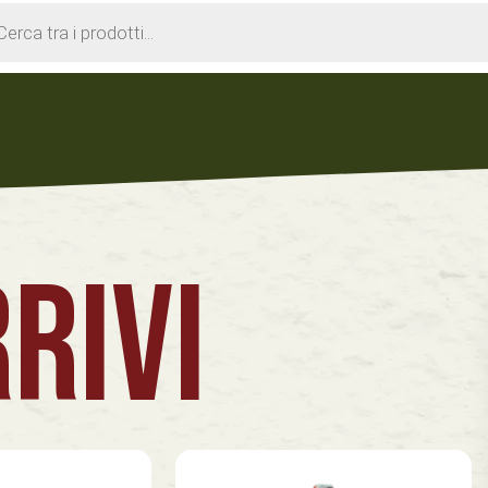
cts
h
RIVI