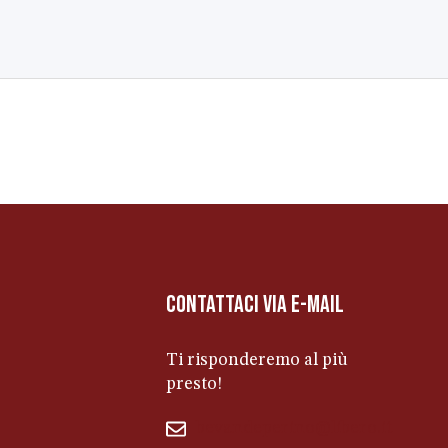
contattaci via e-mail
Ti risponderemo al più
presto!
bevandeperino@libero.it