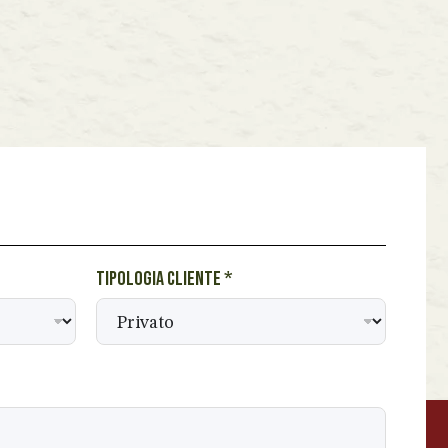
Tipologia cliente
*
BEVANDE PERINO
AP
Online ora