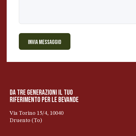
i
S
c
r
i
INVIA MESSAGGIO
v
i
da tre generazioni il tuo
riferimento per le bevanDe
Via Torino 15/4, 10040
Druento (To)