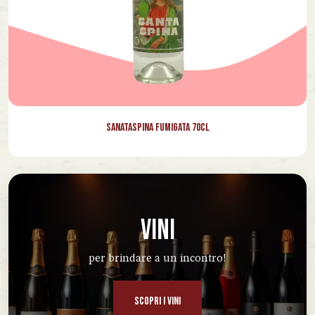
Sanataspina Fumigata 70cl
VINI
per brindare a un incontro!
SCOPRI I VINI