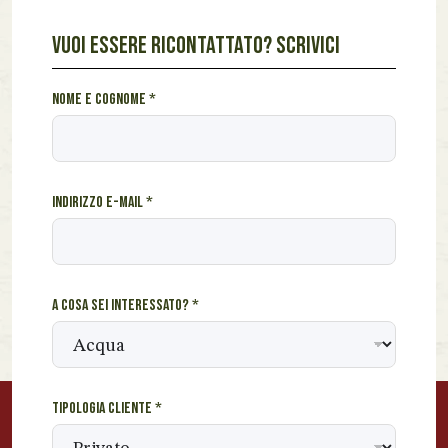
VUOI ESSERE RICONTATTATO? SCRIVICI
*
Nome e cognome
*
c
o
g
n
Indirizzo e-mail
*
o
m
e
c
o
A cosa sei interessato?
*
g
n
o
m
e
Tipologia cliente
*