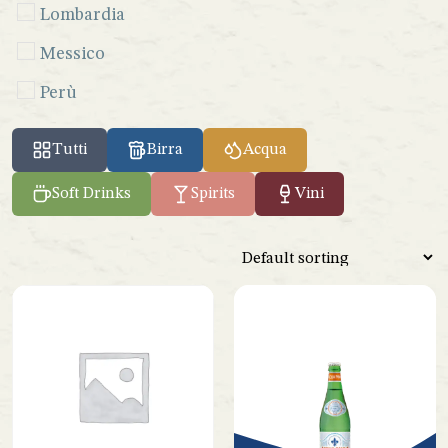
Lombardia
Messico
Perù
Seychelles
Tutti
Birra
Acqua
Sicilia
Soft Drinks
Spirits
Vini
Spagna
Venezuela
Vietnam
Lazio
Marche
Piemonte
Toscana