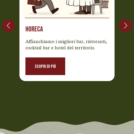
horeca
PRIVA
r
Affianchiamo i migliori bar, ristoranti,
Serviz
cocktail bar e hotel del territorio.
domic
zioni
passag
re e
telefo
SCOPRI DI PIù
clusi.
posto.
SC