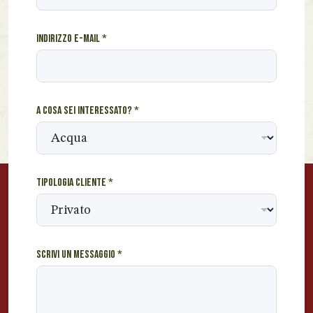
n
t
Indirizzo e-mail
*
e
r
e
s
s
A cosa sei interessato?
*
a
t
o
?
c
Tipologia cliente
*
o
s
a
Scrivi un messaggio
*