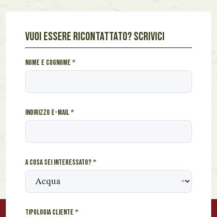
VUOI ESSERE RICONTATTATO? SCRIVICI
m
Nome e cognome
*
e
s
s
a
Indirizzo e-mail
*
g
g
i
o
s
A cosa sei interessato?
*
e
i
N
o
m
Tipologia cliente
*
e