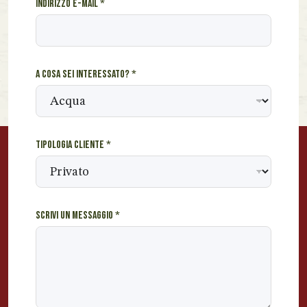
Indirizzo e-mail
*
m
e
S
c
r
A cosa sei interessato?
*
i
v
i
*
Tipologia cliente
*
Scrivi un messaggio
*