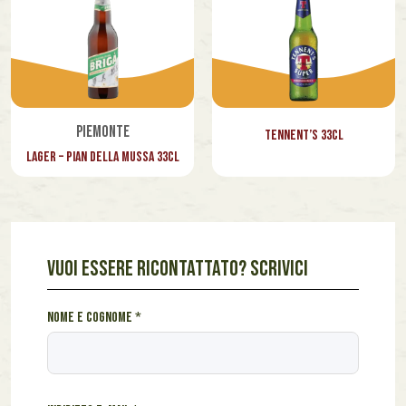
Piemonte
⁠Tennent’s 33cl
Lager – Pian della Mussa 33cl
VUOI ESSERE RICONTATTATO? SCRIVICI
c
Nome e cognome
*
o
g
n
o