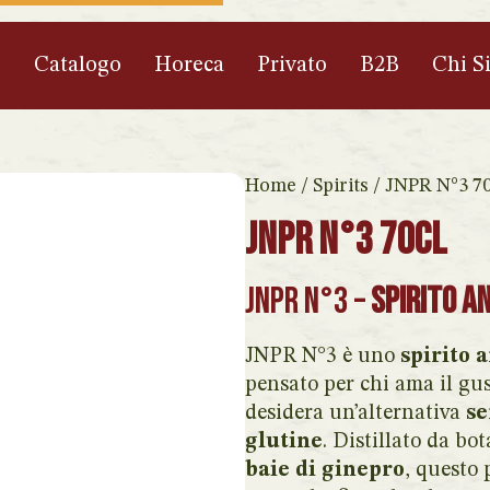
e
Catalogo
Horeca
Privato
B2B
Chi S
Home
/
Spirits
/ JNPR N°3 70
JNPR N°3 70cl
JNPR N°3 –
spirito a
JNPR N°3 è uno
spirito 
pensato per chi ama il gus
desidera un’alternativa
se
glutine
. Distillato da b
baie di ginepro
, questo 