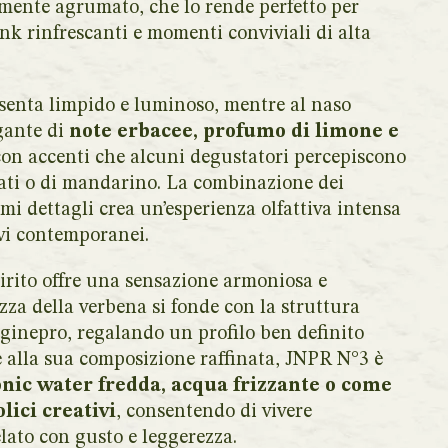
rmente agrumato, che lo rende perfetto per
ink rinfrescanti e momenti conviviali di alta
esenta limpido e luminoso, mentre al naso
gante di
note erbacee, profumo di limone e
con accenti che alcuni degustatori percepiscono
ti o di mandarino. La combinazione dei
mi dettagli crea un’esperienza olfattiva intensa
ivi contemporanei.
irito offre una sensazione armoniosa e
ezza della verbena si fonde con la struttura
 ginepro, regalando un profilo ben definito
e alla sua composizione raffinata, JNPR N°3 è
onic water fredda, acqua frizzante o come
lici creativi
, consentendo di vivere
elato con gusto e leggerezza.