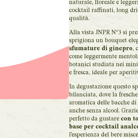
naturale, floreale e legge
cocktail raffinati, long dr
qualità.
Alla vista JNPR N°3 si pr
sprigiona un bouquet ele
sfumature di ginepro
, 
come leggermente mentola
botanici studiata nei mini
e fresca, ideale per aperit
In degustazione questo sp
bilanciata, dove la fresch
aromatica delle bacche di
anche senza alcool. Grazi
perfetto da gustare
con t
base per cocktail analco
l’esperienza del bere misc