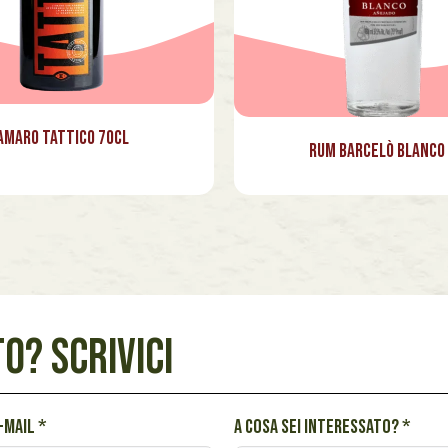
Amaro Tattico 70cl
Rum Barcelò Blanco
O? SCRIVICI
e-mail
*
A cosa sei interessato?
*