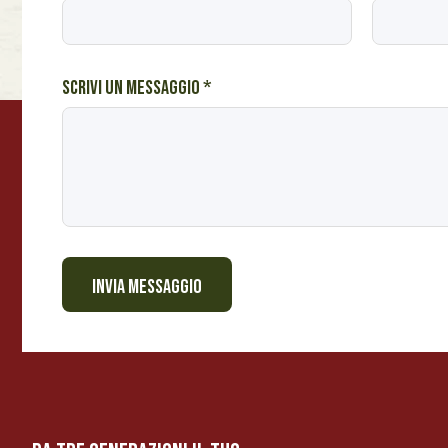
s
e
i
*
Scrivi un messaggio
*
INVIA MESSAGGIO