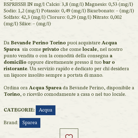
ESPRESSE IN mg/l Calcio: 3,8 (mg/l) Magnesio: 0,53 (mg/l)
Sodio: 1,2 (mg/l) Potassio: 0,49 (mg/l) Bicarbonato: – (mg/l)
Solfato: 42,3 (mg/l) Cloruro: 0,29 (mg/l) Nitrato: 0,002
(mg/l) Silice: – (mg/l)
Da
Bevande Perino Torino
puoi acquistare
Acqua
Sparea
sia come
privato
che come
locale
, nel nostro
punto vendita o con la comodità della consegna
a
domicilio
oppure direttamente presso il tuo
bar o
ristorante
. Un servizio rapido e dedicato per chi desidera
un liquore insolito sempre a portata di mano.
Ordina ora
Acqua Sparea
da Bevande Perino, disponibile a
Torino
, o ricevilo comodamente a casa o nel tuo locale.
CATEGORIE:
Acqua
Brand:
Sparea