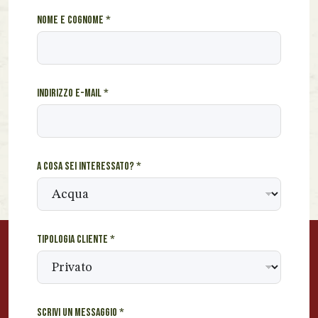
c
Nome e cognome
*
l
i
e
n
Indirizzo e-mail
*
t
e
c
o
g
A cosa sei interessato?
*
n
o
m
e
s
Tipologia cliente
*
e
i
Scrivi un messaggio
*