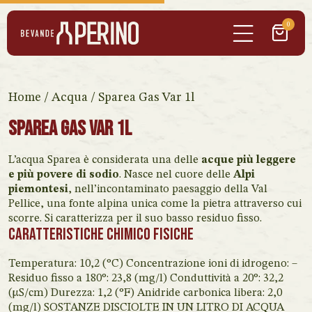
0
Home
/
Acqua
/ Sparea Gas Var 1l
Sparea Gas Var 1l
L’acqua Sparea è considerata una delle
acque più leggere
e più povere di sodio
. Nasce nel cuore delle
Alpi
piemontesi
, nell’incontaminato paesaggio della Val
Pellice, una fonte alpina unica come la pietra attraverso cui
scorre. Si caratterizza per il suo basso residuo fisso.
CARATTERISTICHE CHIMICO FISICHE
Temperatura: 10,2 (°C) Concentrazione ioni di idrogeno: –
Residuo fisso a 180°: 23,8 (mg/l) Conduttività a 20°: 32,2
(µS/cm) Durezza: 1,2 (°F) Anidride carbonica libera: 2,0
(mg/l) SOSTANZE DISCIOLTE IN UN LITRO DI ACQUA