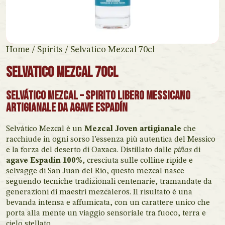
Home
/
Spirits
/ Selvatico Mezcal 70cl
Selvatico Mezcal 70cl
Selvático Mezcal – Spirito libero messicano
artigianale da agave Espadín
Selvático Mezcal è un
Mezcal Joven artigianale
che
racchiude in ogni sorso l’essenza più autentica del Messico
e la forza del deserto di Oaxaca. Distillato dalle
piñas
di
agave Espadín 100%
, cresciuta sulle colline ripide e
selvagge di San Juan del Río, questo mezcal nasce
seguendo tecniche tradizionali centenarie, tramandate da
generazioni di maestri mezcaleros. Il risultato è una
bevanda intensa e affumicata, con un carattere unico che
porta alla mente un viaggio sensoriale tra fuoco, terra e
cielo stellato.