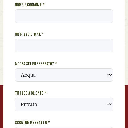
u
Nome e cognome
*
n
u
n
s
Indirizzo e-mail
*
e
i
A cosa sei interessato?
*
Tipologia cliente
*
Scrivi un messaggio
*