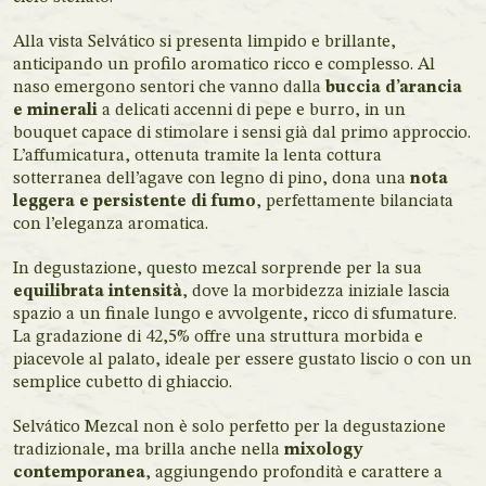
Alla vista Selvático si presenta limpido e brillante,
anticipando un profilo aromatico ricco e complesso. Al
naso emergono sentori che vanno dalla
buccia d’arancia
e minerali
a delicati accenni di pepe e burro, in un
bouquet capace di stimolare i sensi già dal primo approccio.
L’affumicatura, ottenuta tramite la lenta cottura
sotterranea dell’agave con legno di pino, dona una
nota
leggera e persistente di fumo
, perfettamente bilanciata
con l’eleganza aromatica.
In degustazione, questo mezcal sorprende per la sua
equilibrata intensità
, dove la morbidezza iniziale lascia
spazio a un finale lungo e avvolgente, ricco di sfumature.
La gradazione di 42,5% offre una struttura morbida e
piacevole al palato, ideale per essere gustato liscio o con un
semplice cubetto di ghiaccio.
Selvático Mezcal non è solo perfetto per la degustazione
tradizionale, ma brilla anche nella
mixology
contemporanea
, aggiungendo profondità e carattere a