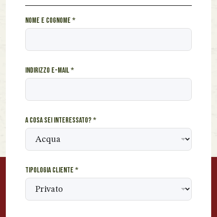
A
Nome e cognome
*
*
I
n
d
Indirizzo e-mail
*
i
r
i
z
z
A cosa sei interessato?
*
o
Tipologia cliente
*