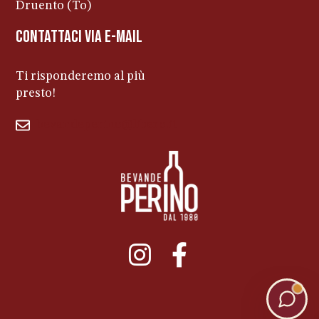
Druento (To)
contattaci via e-mail
Ti risponderemo al più
presto!
bevandeperino@libero.it
011ENTERPRISE.COM