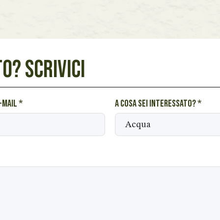
O? SCRIVICI
e-mail
*
A cosa sei interessato?
*