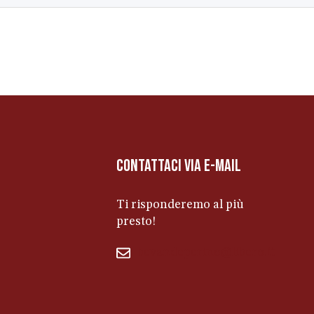
contattaci via e-mail
Ti risponderemo al più
presto!
bevandeperino@libero.it