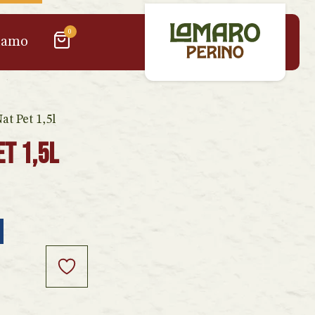
0
iamo
at Pet 1,5l
t 1,5l