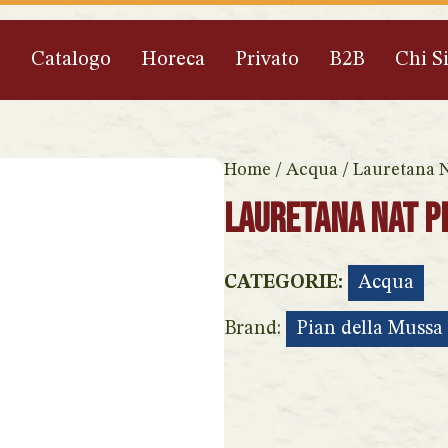
e
Catalogo
Horeca
Privato
B2B
Chi S
Home
/
Acqua
/ Lauretana N
Lauretana Nat Pe
CATEGORIE:
Acqua
Brand:
Pian della Mussa