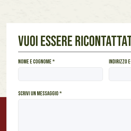
VUOI ESSERE RICONTATTAT
T
Nome e cognome
*
Indirizzo 
i
p
o
l
Scrivi un messaggio
*
o
g
i
a