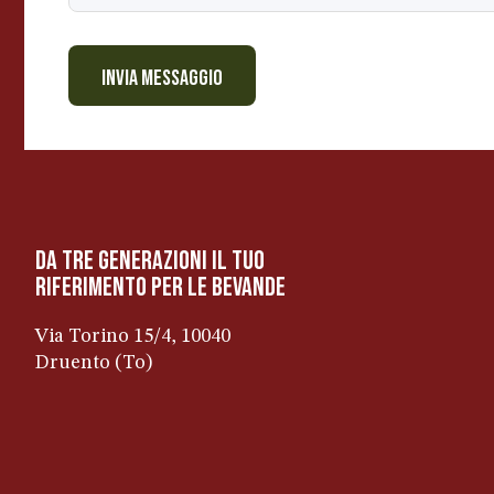
c
o
s
INVIA MESSAGGIO
a
m
e
s
s
a
da tre generazioni il tuo
g
riferimento per le bevanDe
g
i
Via Torino 15/4, 10040
o
Druento (To)