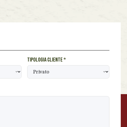
Tipologia cliente
*
BEVANDE PERINO
AP
Online ora