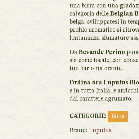
una birra con una gradazio
categoria delle
Belgian B
belga, sviluppatesi in tem
profilo aromatico si ritro
lontananza sfumature assim
Da
Bevande Perino
puoi
sia come locale, con conse
tuo bar o ristorante.
Ordina ora Lupulus Bl
e in tutta Italia, e arricc
dal carattere agrumato.
CATEGORIE:
Birra
Brand:
Lupulus