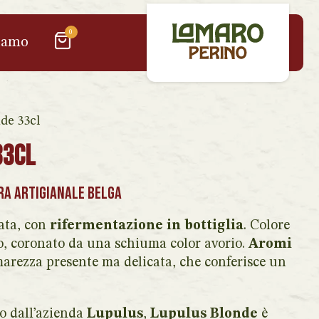
0
iamo
de 33cl
33cl
ra artigianale Belga
rata, con
rifermentazione in bottiglia
. Colore
o, coronato da una schiuma color avorio.
Aromi
rezza presente ma delicata, che conferisce un
o dall’azienda
Lupulus
,
Lupulus Blonde
è