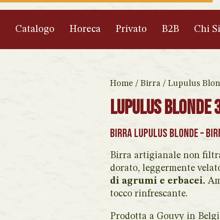
e
Catalogo
Horeca
Privato
B2B
Chi S
Home
/
Birra
/ Lupulus Blon
Lupulus Blonde 
Birra Lupulus Blonde
– Bir
Birra artigianale non filt
dorato, leggermente velat
di agrumi e erbacei.
Ama
tocco rinfrescante.
Prodotta a Gouvy in Belgi