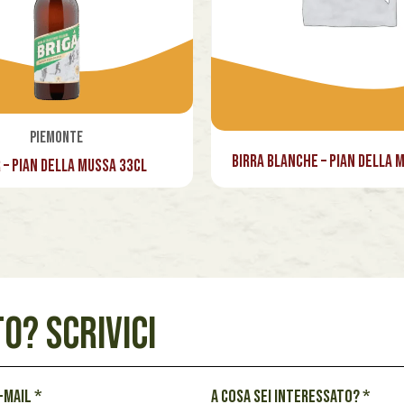
Piemonte
Birra Blanche – Pian della 
 – Pian della Mussa 33cl
O? SCRIVICI
e-mail
*
A cosa sei interessato?
*