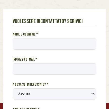
VUOI ESSERE RICONTATTATO? SCRIVICI
*
Nome e cognome
*
*
I
n
d
Indirizzo e-mail
*
i
r
i
z
z
A cosa sei interessato?
*
o