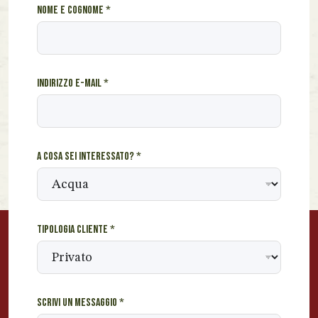
c
Nome e cognome
*
o
g
n
o
Indirizzo e-mail
*
m
e
m
e
s
A cosa sei interessato?
*
s
a
g
g
i
Tipologia cliente
*
o
*
Scrivi un messaggio
*