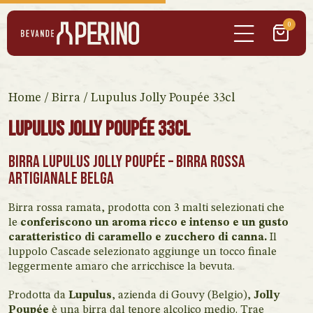
0
Home
/
Birra
/ Lupulus Jolly Poupée 33cl
Lupulus Jolly Poupée 33cl
Birra Lupulus Jolly Poupée
– Birra rossa
artigianale Belga
Birra rossa ramata, prodotta con 3 malti selezionati che
le
conferiscono un aroma ricco e intenso e un gusto
caratteristico di caramello e zucchero di canna.
Il
luppolo Cascade selezionato aggiunge un tocco finale
leggermente amaro che arricchisce la bevuta.
Prodotta da
Lupulus
, azienda di Gouvy (Belgio),
Jolly
Poupée
è una birra dal tenore alcolico medio. Trae