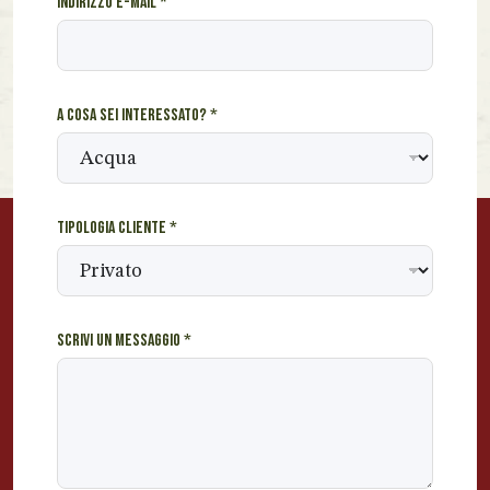
Indirizzo e-mail
*
t
e
*
u
n
A cosa sei interessato?
*
Tipologia cliente
*
Scrivi un messaggio
*