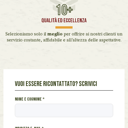
10+
QUALITÀ ED ECCELLENZA
Selezioniamo solo il
meglio
per offrire ai nostri clienti un
servizio costante, affidabile e all’altezza delle aspettative.
VUOI ESSERE RICONTATTATO? SCRIVICI
c
Nome e cognome
*
l
i
e
n