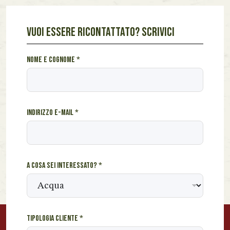
VUOI ESSERE RICONTATTATO? SCRIVICI
*
Nome e cognome
*
c
o
s
a
Indirizzo e-mail
*
c
o
s
a
A cosa sei interessato?
*
Tipologia cliente
*