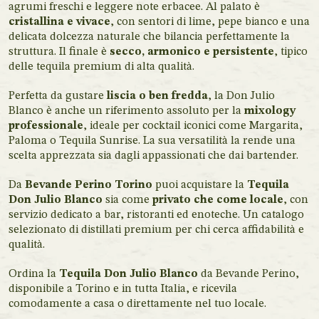
agrumi freschi e leggere note erbacee. Al palato è
cristallina e vivace
, con sentori di lime, pepe bianco e una
delicata dolcezza naturale che bilancia perfettamente la
struttura. Il finale è
secco, armonico e persistente
, tipico
delle tequila premium di alta qualità.
Perfetta da gustare
liscia o ben fredda
, la Don Julio
Blanco è anche un riferimento assoluto per la
mixology
professionale
, ideale per cocktail iconici come Margarita,
Paloma o Tequila Sunrise. La sua versatilità la rende una
scelta apprezzata sia dagli appassionati che dai bartender.
Da
Bevande Perino Torino
puoi acquistare la
Tequila
Don Julio Blanco
sia come
privato che come locale
, con
servizio dedicato a bar, ristoranti ed enoteche. Un catalogo
selezionato di distillati premium per chi cerca affidabilità e
qualità.
Ordina la
Tequila Don Julio Blanco
da Bevande Perino,
disponibile a Torino e in tutta Italia, e ricevila
comodamente a casa o direttamente nel tuo locale.