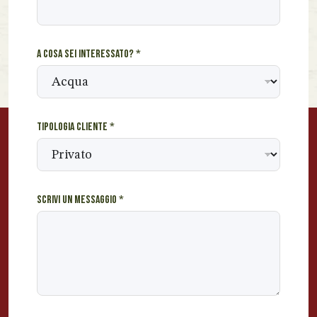
o
m
e
A cosa sei interessato?
*
I
n
d
i
r
Tipologia cliente
*
i
z
z
o
Scrivi un messaggio
*