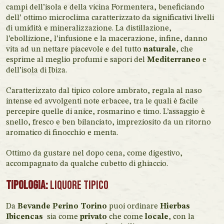
campi dell’isola e della vicina Formentera, beneficiando
dell’ ottimo microclima caratterizzato da significativi livelli
di umidità e mineralizzazione. La distillazione,
l’ebollizione, l’infusione e la macerazione, infine, danno
vita ad un nettare piacevole e del tutto
naturale
, che
esprime al meglio profumi e sapori del
Mediterraneo
e
dell’isola di Ibiza.
Caratterizzato dal tipico colore ambrato, regala al naso
intense ed avvolgenti note erbacee, tra le quali è facile
percepire quelle di anice, rosmarino e timo. L’assaggio è
snello, fresco e ben bilanciato, impreziosito da un ritorno
aromatico di finocchio e menta.
Ottimo da gustare nel dopo cena, come digestivo,
accompagnato da qualche cubetto di ghiaccio.
Tipologia:
Liquore tipico
Da
Bevande Perino Torino
puoi ordinare
Hierbas
Ibicencas
sia come
privato
che come
locale
, con la