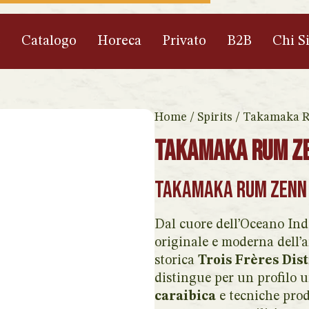
e
Catalogo
Horeca
Privato
B2B
Chi S
Home
/
Spirits
/ Takamaka R
Takamaka Rum Ze
Takamaka Rum Zenn 
Dal cuore dell’Oceano Ind
originale e moderna dell’
storica
Trois Frères Dist
distingue per un profilo u
caraibica
e tecniche prod