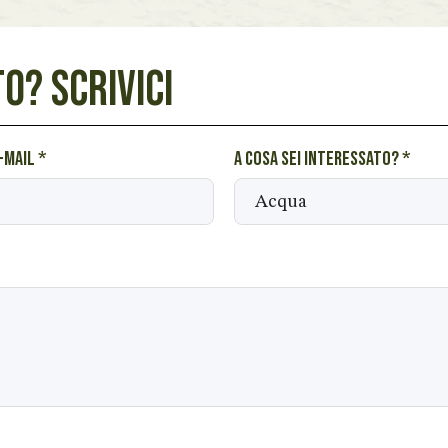
O? SCRIVICI
e-mail
*
A cosa sei interessato?
*