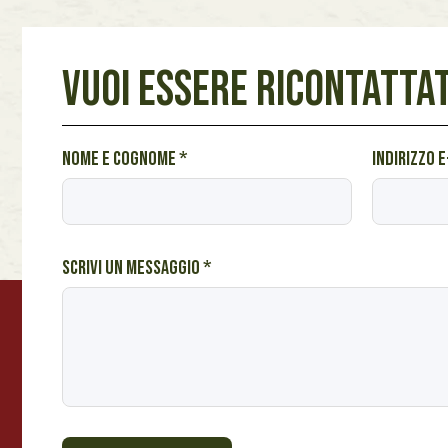
VUOI ESSERE RICONTATTAT
i
Nome e cognome
*
Indirizzo 
n
t
e
r
Scrivi un messaggio
*
e
s
s
a
t
o