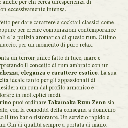
e anche per chi cerca un’esperienza di
non eccessivamente intensa.
etto per dare carattere a cocktail classici come
oppure per creare combinazioni contemporanee
cali e la pulizia aromatica di questo rum. Ottimo
hiaccio, per un momento di puro relax.
nta un terroir unico fatto di luce, mare e
rpretando il concetto di rum ambrato con un
chezza, eleganza e carattere esotico
. La sua
elta ideale tanto per gli appassionati di
esidera un rum dal profilo armonico e
lorare in molteplici modi.
rino
puoi ordinare
Takamaka Rum Zenn
sia
ale, con la comodità della consegna a domicilio
 il tuo bar o ristorante. Un servizio rapido e
 un Gin di qualità sempre a portata di mano.