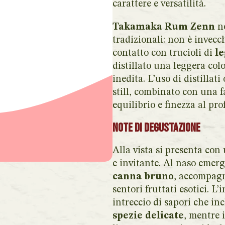
carattere e versatilità.
Takamaka Rum Zenn
no
tradizionali: non è invecc
contatto con trucioli di
l
distillato una leggera co
inedita. L’uso di distillat
still, combinato con una f
equilibrio e finezza al prof
Note di Degustazione
Alla vista si presenta con
e invitante. Al naso eme
canna bruno
, accompagn
sentori fruttati esotici. 
intreccio di sapori che i
spezie delicate
, mentre 