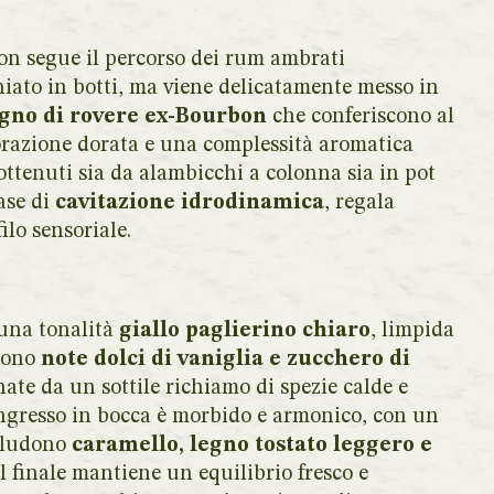
n segue il percorso dei rum ambrati
hiato in botti, ma viene delicatamente messo in
egno di rovere ex-Bourbon
che conferiscono al
lorazione dorata e una complessità aromatica
i ottenuti sia da alambicchi a colonna sia in pot
ase di
cavitazione idrodinamica
, regala
ilo sensoriale.
 una tonalità
giallo paglierino chiaro
, limpida
rgono
note dolci di vaniglia e zucchero di
ate da un sottile richiamo di spezie calde e
L’ingresso in bocca è morbido e armonico, con un
ncludono
caramello, legno tostato leggero e
il finale mantiene un equilibrio fresco e