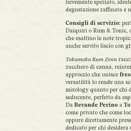
lievemente speziato, ideal
degustazione raffinata e 
Consigli di servizio:
perf
Daiquiri o Rum & Tonic, 
che esaltino le note tropi
anche servito liscio con g
Takamaka Rum Zenn
racco
zucchero di canna, reinte
approccio che unisce
fres
versatilità lo rende una sc
mixology quanto per chi d
seducente, perfetto da esp
Da
Bevande Perino
a
To
come privato che come loc
oppure direttamente presso
dedicato per chi desidera