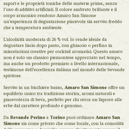
sapori e le proprietà toniche delle materie prime, senza
l’uso di additivi artificiali. Il colore ambrato brillante e il
corpo armonico rendono Amaro San Simone
un’esperienza di degustazione piacevole sia servito freddo
che a temperatura ambiente.
L’alcolicità moderata di 26 % vol. lo rende ideale da
degustare liscio dopo pasto, con ghiaccio o perfino in
miscelazioni creative per cocktail aromatici. Questo amaro
non è solo un classico piemontese apprezzato nel tempo,
ma anche un prodotto premiato a livello internazionale,
testimone dell’eccellenza italiana nel mondo delle bevande
spiritose.
Servito in un bicchiere basso,
Amaro San Simone
offre un
equilibrio unico tra tradizione storica, aromi naturali e
piacevolezza di beva, perfetto per chi cerca un liquore alle
erbe dal carattere profondo e genuino.
Da
Bevande Perino
a
Torino
puoi ordinare
Amaro San
Simone
sia come privato che come locale, con la comodità