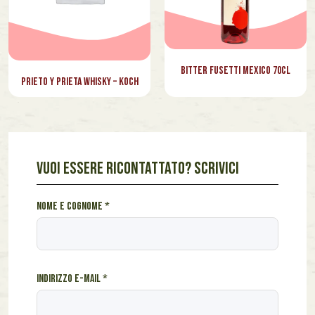
Bitter Fusetti Mexico 70cl
Prieto y Prieta Whisky – Koch
VUOI ESSERE RICONTATTATO? SCRIVICI
u
Nome e cognome
*
n
e
-
m
Indirizzo e-mail
*
a
i
l