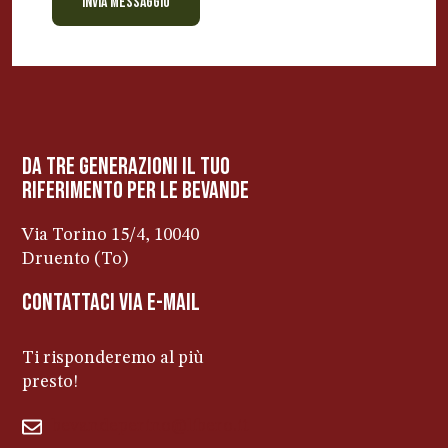
INVIA MESSAGGIO
BEVANDE PERINO
AP
Online ora
da tre generazioni il tuo
riferimento per le bevanDe
Via Torino 15/4, 10040
Druento (To)
contattaci via e-mail
Ti risponderemo al più
presto!
bevandeperino@libero.it