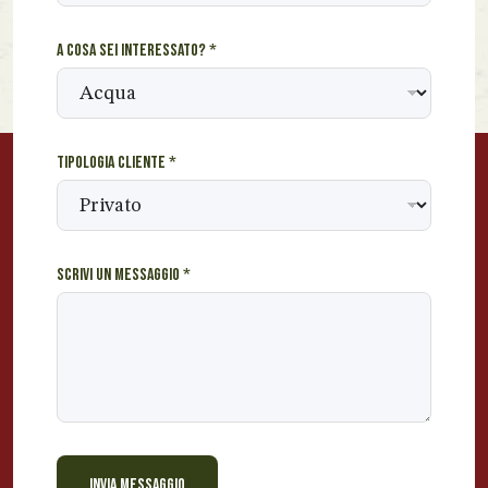
i
n
A cosa sei interessato?
*
t
e
r
e
s
Tipologia cliente
*
s
a
t
o
?
Scrivi un messaggio
*
INVIA MESSAGGIO