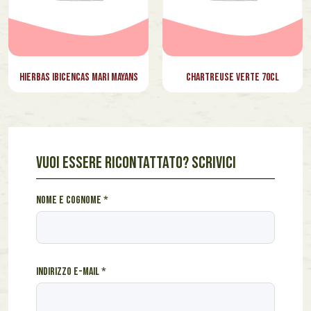
Hierbas Ibicencas Mari Mayans
Chartreuse Verte 70cl
VUOI ESSERE RICONTATTATO? SCRIVICI
c
Nome e cognome
*
o
g
n
o
Indirizzo e-mail
*
m
e
*