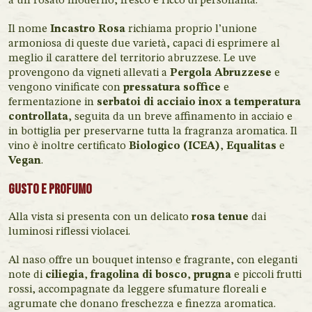
a un rosato moderno, fresco e ricco di personalità.
Il nome
Incastro Rosa
richiama proprio l’unione
armoniosa di queste due varietà, capaci di esprimere al
meglio il carattere del territorio abruzzese. Le uve
provengono da vigneti allevati a
Pergola Abruzzese
e
vengono vinificate con
pressatura soffice
e
fermentazione in
serbatoi di acciaio inox a temperatura
controllata
, seguita da un breve affinamento in acciaio e
in bottiglia per preservarne tutta la fragranza aromatica. Il
vino è inoltre certificato
Biologico (ICEA)
,
Equalitas
e
Vegan
.
Gusto e Profumo
Alla vista si presenta con un delicato
rosa tenue
dai
luminosi riflessi violacei.
Al naso offre un bouquet intenso e fragrante, con eleganti
note di
ciliegia
,
fragolina di bosco
,
prugna
e piccoli frutti
rossi, accompagnate da leggere sfumature floreali e
agrumate che donano freschezza e finezza aromatica.