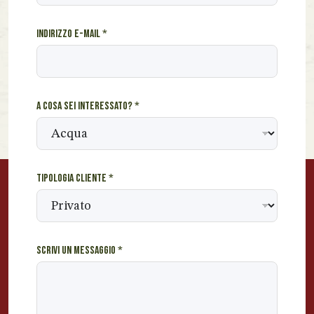
s
a
Indirizzo e-mail
*
g
g
i
o
*
A cosa sei interessato?
*
N
o
m
e
Tipologia cliente
*
Scrivi un messaggio
*