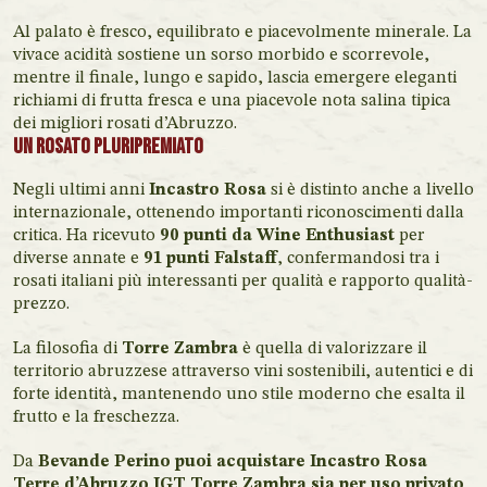
Al palato è fresco, equilibrato e piacevolmente minerale. La
vivace acidità sostiene un sorso morbido e scorrevole,
mentre il finale, lungo e sapido, lascia emergere eleganti
richiami di frutta fresca e una piacevole nota salina tipica
dei migliori rosati d’Abruzzo.
Un rosato pluripremiato
Negli ultimi anni
Incastro Rosa
si è distinto anche a livello
internazionale, ottenendo importanti riconoscimenti dalla
critica. Ha ricevuto
90 punti da Wine Enthusiast
per
diverse annate e
91 punti Falstaff
, confermandosi tra i
rosati italiani più interessanti per qualità e rapporto qualità-
prezzo.
La filosofia di
Torre Zambra
è quella di valorizzare il
territorio abruzzese attraverso vini sostenibili, autentici e di
forte identità, mantenendo uno stile moderno che esalta il
frutto e la freschezza.
Da
Bevande Perino puoi acquistare Incastro Rosa
Terre d’Abruzzo IGT Torre Zambra sia per uso privato