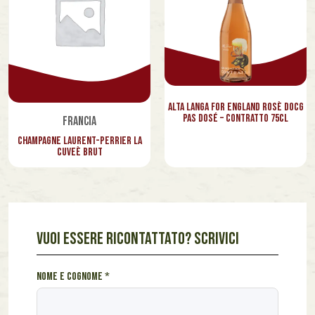
Alta Langa For England Rosè Docg
Pas Dosé – Contratto 75cl
Francia
Champagne Laurent-Perrier La
Cuveè Brut
VUOI ESSERE RICONTATTATO? SCRIVICI
m
Nome e cognome
*
e
s