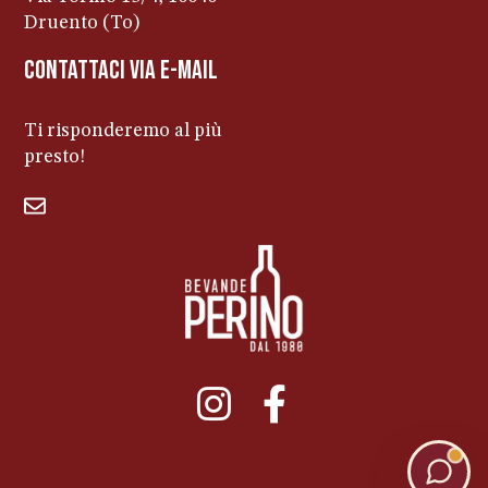
Druento (To)
contattaci via e-mail
Ti risponderemo al più
presto!
bevandeperino@libero.it
011ENTERPRISE.COM