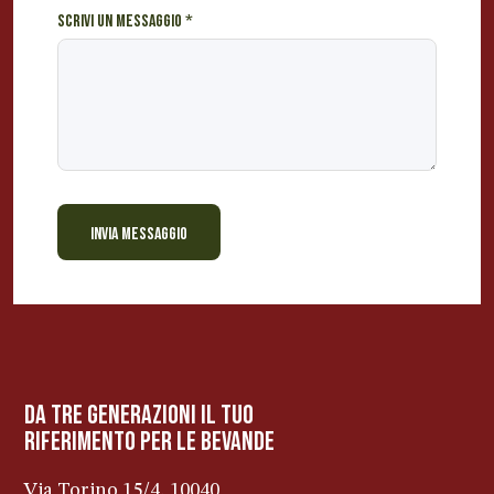
Scrivi un messaggio
*
INVIA MESSAGGIO
BEVANDE PERINO
AP
Online ora
da tre generazioni il tuo
riferimento per le bevanDe
Via Torino 15/4, 10040