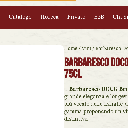
e
Catalogo
Horeca
Privato
B2B
Chi S
Home
/
Vini
/ Barbaresco Do
Barbaresco Docg 
75cl
Il
Barbaresco DOCG Bri
grande eleganza e longevi
più vocate delle Langhe. 
gamma proponendo un vino 
distintive.