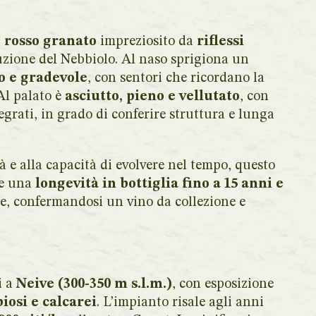
 rosso granato
impreziosito da
riflessi
oluzione del Nebbiolo. Al naso sprigiona un
o e gradevole
, con sentori che ricordano la
 Al palato è
asciutto, pieno e vellutato
, con
egrati, in grado di conferire struttura e lunga
à e alla capacità di evolvere nel tempo, questo
re una
longevità in bottiglia fino a 15 anni e
e, confermandosi un vino da collezione e
i a
Neive (300-350 m s.l.m.)
, con esposizione
iosi e calcarei
. L’impianto risale agli anni