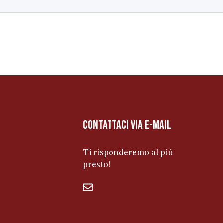
contattaci via e-mail
Ti risponderemo al più
presto!
bevandeperino@libero.it