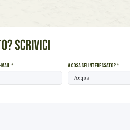
O? SCRIVICI
e-mail
*
A cosa sei interessato?
*