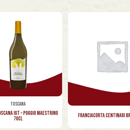
Toscana
oscana Igt – Poggio Maestrino
Franciacorta Centinari Br
70cl