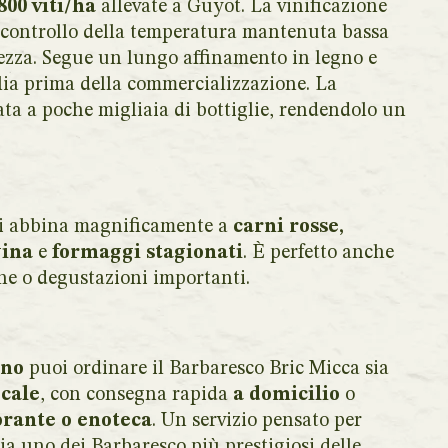
800 viti/ha
allevate a Guyot. La vinificazione
 controllo della temperatura mantenuta bassa
nezza. Segue un lungo affinamento in legno e
lia prima della commercializzazione. La
ta a poche migliaia di bottiglie, rendendolo un
 si abbina magnificamente a
carni rosse,
gina
e
formaggi stagionati
. È perfetto anche
e o degustazioni importanti.
ino
puoi ordinare il Barbaresco Bric Micca sia
ocale
, con consegna rapida
a domicilio
o
orante o enoteca
. Un servizio pensato per
ia uno dei Barbaresco più prestigiosi delle