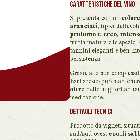
Caratteristiche del vino
Si presenta con un
colore
aranciati
, tipici dell’ev
profumo etereo, intens
frutta matura e le spezie.
tannini eleganti e ben int
persistenza.
Grazie alla sua complessit
Barbaresco può mantene
oltre
nelle migliori annat
meditazione.
Dettagli tecnici
Prodotto da vigneti situat
sud/sud-ovest e suoli
sabb