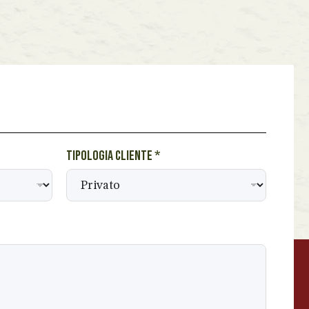
Tipologia cliente
*
BEVANDE PERINO
AP
Online ora