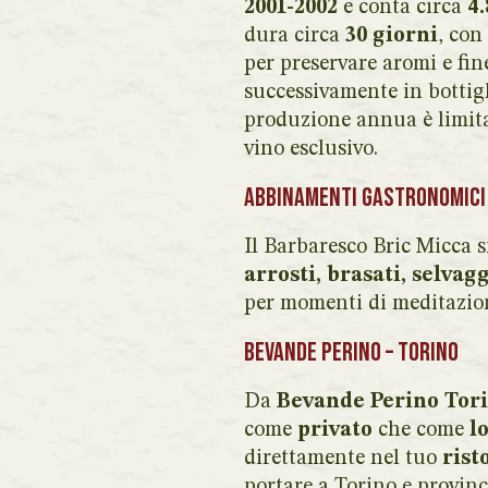
2001-2002
e conta circa
4.
dura circa
30 giorni
, con
per preservare aromi e fi
successivamente in bottig
produzione annua è limita
vino esclusivo.
Abbinamenti gastronomici
Il Barbaresco Bric Micca
arrosti, brasati, selvag
per momenti di meditazion
Bevande Perino – Torino
Da
Bevande Perino Tor
come
privato
che come
l
direttamente nel tuo
rist
portare a Torino e provinc