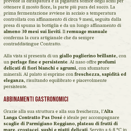
prevede la diraspatura e la pigiatura soffice degli acini per
ottenere il mosto fiore, la parte più pura del succo. La
prima fermentazione avviene in acciaio a temperatura
controllata con affinamento di circa 9 mesi, seguita dalla
presa di spuma in bottiglia e da un lungo affinamento di
almeno 30 mesi sui lieviti
. Il
remuage manuale
conferma la cura artigianale che da sempre
contraddistingue Contratto.
Alla vista si presenta di un
giallo paglierino brillante
, con
un
perlage fine e persistente
. Al naso offre
profumi
delicati di fiori bianchi e agrumi
, con sfumature
minerali. Al palato si esprime con
freschezza, sapidità ed
eleganza
, risultando equilibrato e piacevolmente
persistente.
Abbinamenti gastronomici
Grazie alla sua struttura e alla sua freschezza, l’
Alta
Langa Contratto Pas Dosé
è ideale per accompagnare
scaglie di Parmigiano Reggiano, plateau di frutti di
mare, crostacei, sushi e piatti delicati
. Servito a 6-8 °C in