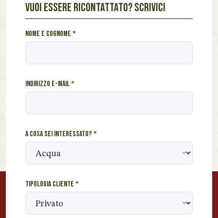
VUOI ESSERE RICONTATTATO? SCRIVICI
s
Nome e cognome
*
e
i
c
o
Indirizzo e-mail
*
s
a
*
A cosa sei interessato?
*
Tipologia cliente
*