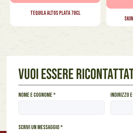
Tequila Altos Plata 70cl
Skin
VUOI ESSERE RICONTATTAT
*
Nome e cognome
*
Indirizzo 
c
l
i
e
Scrivi un messaggio
*