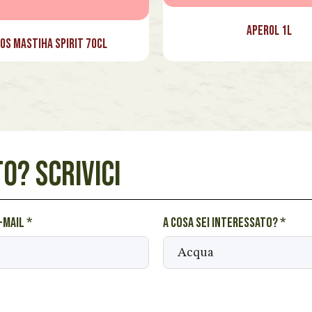
Aperol 1l
os Mastiha Spirit 70cl
O? SCRIVICI
e-mail
*
A cosa sei interessato?
*