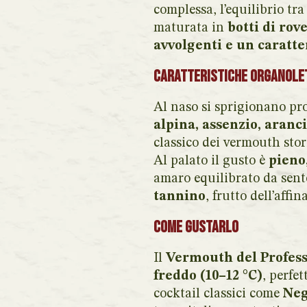
complessa, l’equilibrio tr
maturata in
botti di rov
avvolgenti e un caratte
Caratteristiche organole
Al naso si sprigionano p
alpina, assenzio, aranc
classico dei vermouth stor
Al palato il gusto è
pieno
amaro equilibrato da sent
tannino
, frutto dell’affi
Come gustarlo
Il
Vermouth del Profess
freddo (10–12 °C)
, perfe
cocktail classici come
Neg