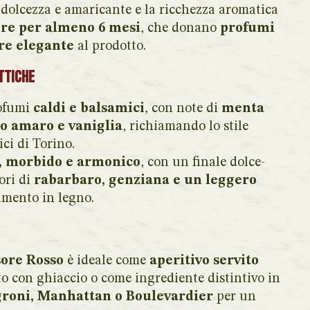
a dolcezza e amaricante e la ricchezza aromatica
ere per almeno 6 mesi
, che donano
profumi
re elegante
al prodotto.
ttiche
rofumi
caldi e balsamici
, con note di
menta
io amaro e vaniglia
, richiamando lo stile
ici di Torino.
, morbido e armonico
, con un finale dolce-
ori di
rabarbaro, genziana e un leggero
namento in legno.
ore Rosso
è ideale come
aperitivo servito
tto con ghiaccio o come ingrediente distintivo in
roni, Manhattan o Boulevardier
per un