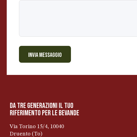
n
t
e
m
e
s
s
INVIA MESSAGGIO
a
g
g
i
o
da tre generazioni il tuo
riferimento per le bevanDe
Via Torino 15/4, 10040
Druento (To)