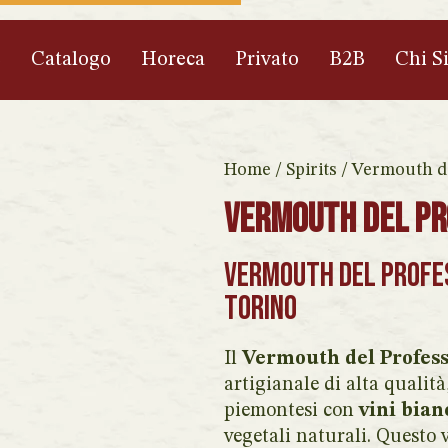
e
Catalogo
Horeca
Privato
B2B
Chi S
Home
/
Spirits
/ Vermouth de
Vermouth del Pr
Vermouth del Profe
Torino
Il
Vermouth del Profess
artigianale di alta qualit
piemontesi con
vini bian
vegetali naturali. Questo 