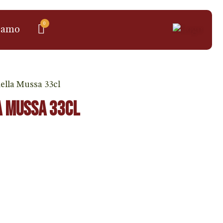
0
iamo
della Mussa 33cl
la Mussa 33cl