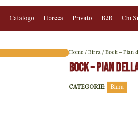
e
Catalogo
Horeca
Privato
B2B
Chi S
Home
/
Birra
/ ⁠Bock – Pian 
⁠Bock – Pian del
CATEGORIE:
Birra