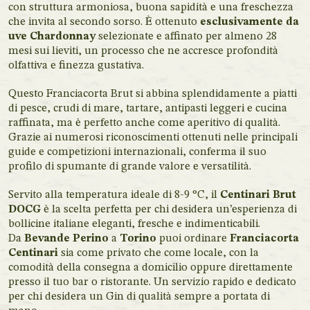
con struttura armoniosa, buona sapidità e una freschezza
che invita al secondo sorso. È ottenuto
esclusivamente da
uve Chardonnay
selezionate e affinato per almeno 28
mesi sui lieviti, un processo che ne accresce profondità
olfattiva e finezza gustativa.
Questo Franciacorta Brut si abbina splendidamente a piatti
di pesce, crudi di mare, tartare, antipasti leggeri e cucina
raffinata, ma è perfetto anche come aperitivo di qualità.
Grazie ai numerosi riconoscimenti ottenuti nelle principali
guide e competizioni internazionali, conferma il suo
profilo di spumante di grande valore e versatilità.
Servito alla temperatura ideale di 8-9 °C, il
Centinari Brut
DOCG
è la scelta perfetta per chi desidera un’esperienza di
bollicine italiane eleganti, fresche e indimenticabili.
Da
Bevande Perino
a
Torino
puoi ordinare
Franciacorta
Centinari
sia come privato che come locale, con la
comodità della consegna a domicilio oppure direttamente
presso il tuo bar o ristorante. Un servizio rapido e dedicato
per chi desidera un Gin di qualità sempre a portata di