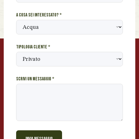
o
*
A cosa sei interessato?
*
*
Tipologia cliente
*
Scrivi un messaggio
*
INVIA MESSAGGIO