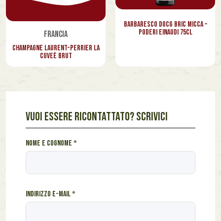
Barbaresco Docg Bric Micca –
Poderi Einaudi 75cl
Francia
Champagne Laurent-Perrier La
Cuveè Brut
VUOI ESSERE RICONTATTATO? SCRIVICI
I
Nome e cognome
*
n
d
i
r
Indirizzo e-mail
*
i
z
z