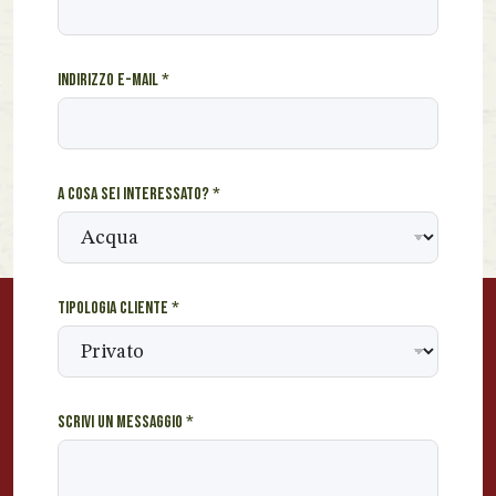
m
e
c
Indirizzo e-mail
*
l
i
e
n
t
A cosa sei interessato?
*
e
i
n
t
e
Tipologia cliente
*
r
e
s
s
a
Scrivi un messaggio
*
t
o
?