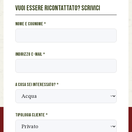
VUOI ESSERE RICONTATTATO? SCRIVICI
c
Nome e cognome
*
o
s
a
c
Indirizzo e-mail
*
l
i
e
n
t
A cosa sei interessato?
*
e
s
e
i
Tipologia cliente
*